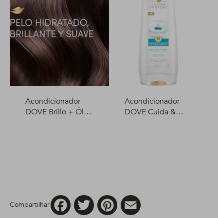
Acondicionador
Acondicionador
DOVE Brillo + Óleo
DOVE Cuida &
Micelar 400 ml
Protege 400 ml
Facebook
Twitter
Pinterest
Email
Compartilhar