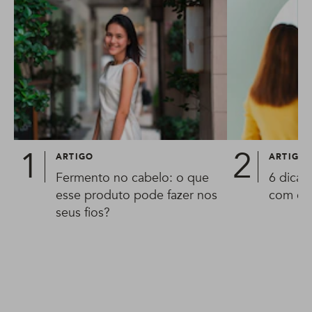
ARTIGO
ARTIGO
Fermento no cabelo: o que
6 dicas
esse produto pode fazer nos
com cab
seus fios?