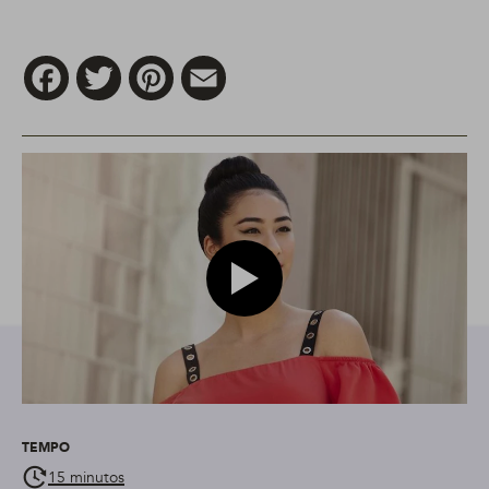
Facebook
Twitter
Pinterest
Email
Play video modelo com cabelo lis
TEMPO
15 minutos