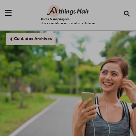
Se
Dicas & inspirações
dos especialistas em cabelo da Unilever
Cuidados Archives