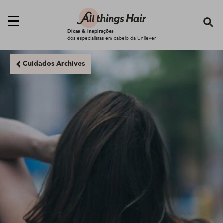
Se
Dicas & inspirações
dos especialistas em cabelo da Unilever
Cuidados Archives