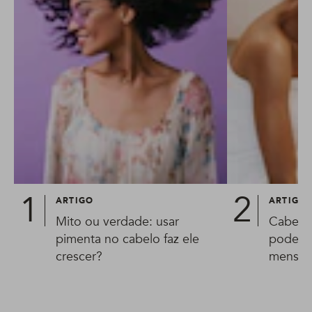
ARTIGO
ARTIGO
Mito ou verdade: usar
Cabelo 
pimenta no cabelo faz ele
pode o
crescer?
menstru