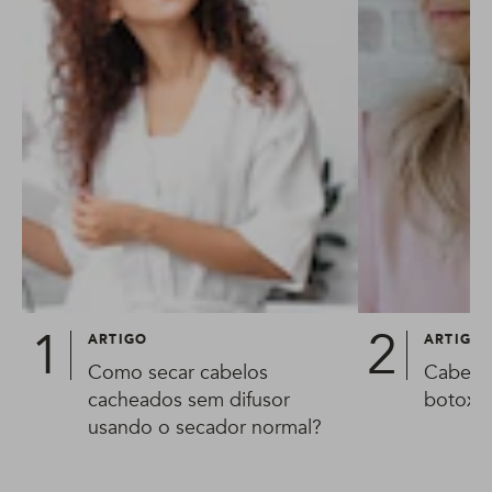
ARTIGO
ARTIGO
Como secar cabelos
Cabelo 
cacheados sem difusor
botox?
usando o secador normal?