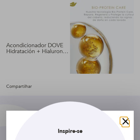
Acondicionador DOVE
Hidratación + Hialuron
Vit 400 ml
Compartilhar
Fechar
Inspire-se