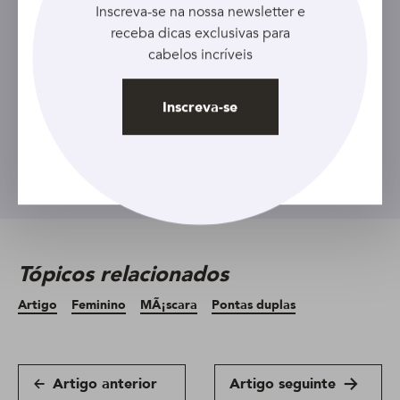
Inscreva-se na nossa newsletter e
Cadastre seu e-mail e receba as
receba dicas exclusivas para
últimas novidades, além de
cabelos incríveis
descontos exclusivos!
Inscreva-se
Inscreva-se
Tópicos relacionados
Artigo
Feminino
MÃ¡scara
Pontas duplas
Artigo anterior
Artigo seguinte