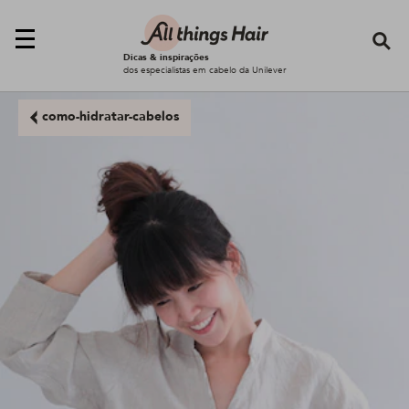
Se
Dicas & inspirações
dos especialistas em cabelo da Unilever
como-hidratar-cabelos