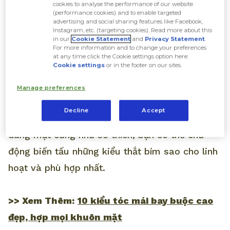
cookies to analyse the performance of our website
(performance cookies) and to enable targeted
advertising and social sharing features like Facebook,
Instagram, etc. (targeting cookies). Read more about this
Tóc mái thưa buộc cao thắt bím.
in our
Cookie Statement
and
Privacy Statement
.
For more information and to change your preferences
at any time click the Cookie settings option here:
Cookie settings
or in the footer on our sites.
Dẫn đầu danh sách các kiểu tóc mái thưa buộc
cao chính là tóc thắt bím. Kiểu tóc này thu hút
Manage preferences
những cô nàng theo đuổi phong cách thanh lịch
Decline
Accept
nhưng vẫn toát lên vẻ năng động, trẻ trung. Tuỳ
dáng mặt cũng như sở thích, bạn có thể chủ
động biến tấu những kiểu thắt bím sao cho linh
hoạt và phù hợp nhất.
>> Xem Thêm:
10 kiểu tóc mái bay buộc cao
đẹp, hợp mọi khuôn mặt