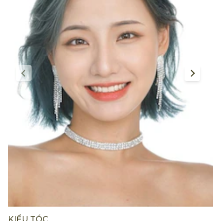
KIỂU TÓC
K