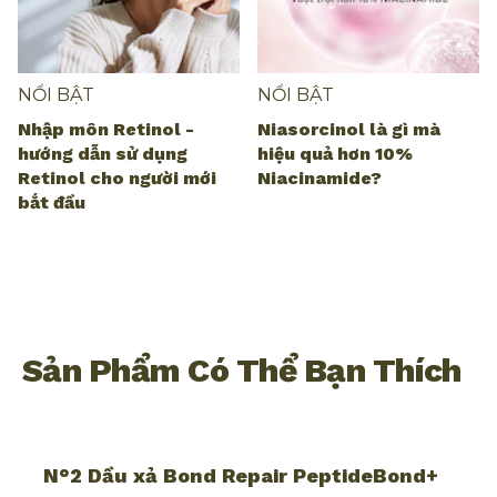
NỔI BẬT
NỔI BẬT
Nhập môn Retinol -
Niasorcinol là gì mà
hướng dẫn sử dụng
hiệu quả hơn 10%
Retinol cho người mới
Niacinamide?
bắt đầu
Sản Phẩm Có Thể Bạn Thích
N°2 Dầu xả Bond Repair PeptideBond+