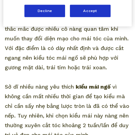
nhưng, nàng đã biết kiểu khuôn mặt mình liệu
Decline
Accept
có phù hợp với
mái ngố
hay chưa? Đây cũng là
thắc mắc được nhiều cô nàng quan tâm khi
muốn thay đổi diện mạo cho mái tóc của mình.
Với đặc điểm là có dày nhất định và được cắt
ngang nên kiểu tóc mái ngố sẽ phù hợp với
gương mặt dài, trái tim hoặc trái xoan.
Sở dĩ nhiều nàng yêu thích
kiểu mái ngố
vì
không cần mất nhiều thời gian để tạo kiểu mà
chỉ cần sấy nhẹ bằng lược tròn là đã có thể vào
nếp. Tuy nhiên, khi chọn kiểu mái này nàng nên
thường xuyên cắt tóc khoảng 2 tuần/lần để duy
trì vẻ đẹp cho mái tóc của mình.