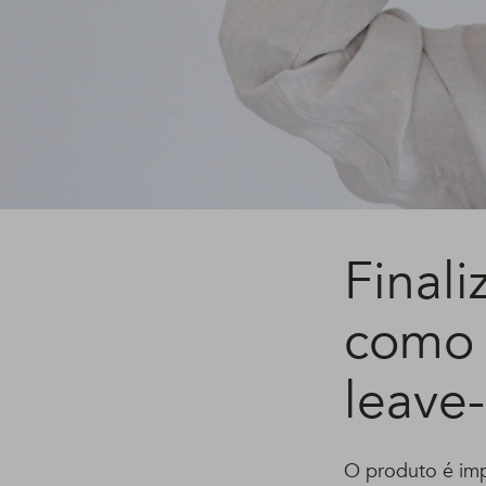
Finali
como 
leave-
O produto é imp