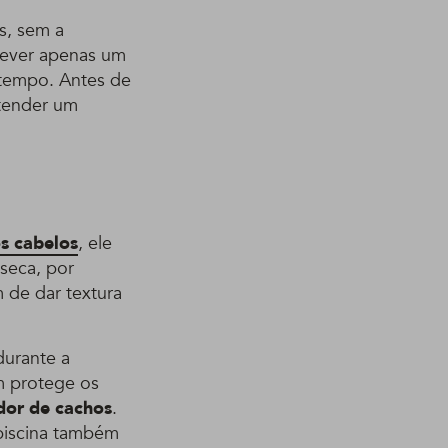
s, sem a
rever apenas um
 tempo. Antes de
ntender um
os cabelos
, ele
seca, por
m de dar textura
durante a
m protege os
or de cachos
.
 piscina também