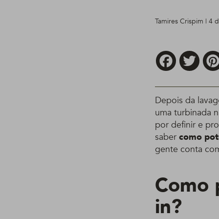
Tamires Crispim | 4 
Facebook
Twitt
Depois da lavag
uma turbinada n
por definir e p
saber
como pote
gente conta co
Como p
in?