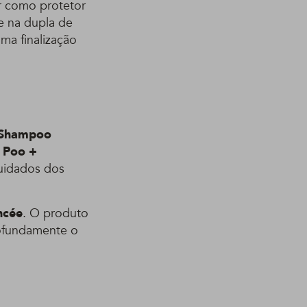
r como protetor
e na dupla de
uma finalização
Shampoo
 Poo +
uidados dos
ncée
. O produto
rofundamente o