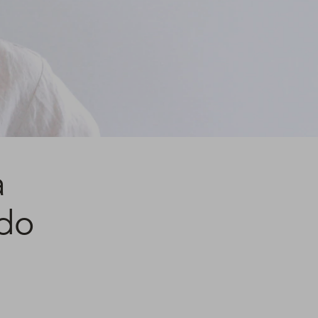
a
 do