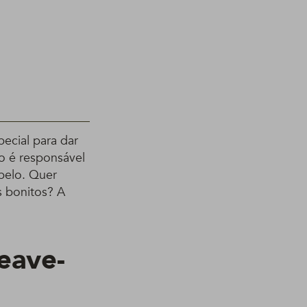
ecial para dar
o é responsável
abelo. Quer
s bonitos? A
eave-