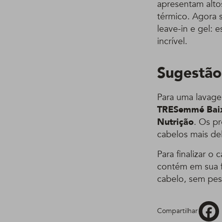
apresentam alto
térmico. Agora 
leave-in e gel: 
incrível.
Sugestão
Para uma lavage
TRESemmé Baix
Nutrição
. Os p
cabelos mais de
Para finalizar o
contém em sua f
cabelo, sem pesa
Compartilhar