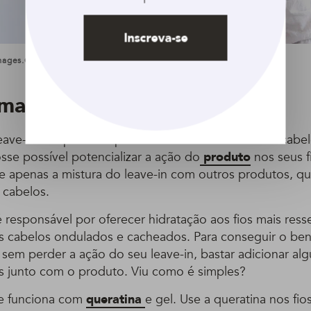
Inscreva-se
images.com
 mais potente
eave-in é importante para a beleza e saúde do seu cabe
sse possível potencializar a ação do
produto
nos seus f
ge apenas a mistura do leave-in com outros produtos, 
 cabelos.
 responsável por oferecer hidratação aos fios mais res
os cabelos ondulados e cacheados. Para conseguir o ben
 sem perder a ação do seu leave-in, bastar adicionar al
s junto com o produto. Viu como é simples?
e funciona com
queratina
e gel. Use a queratina nos fio