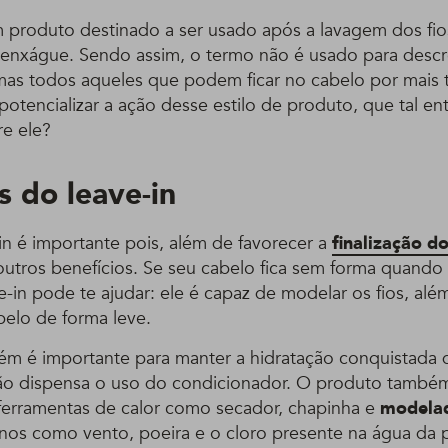
produto destinado a ser usado após a lavagem dos fio
enxágue. Sendo assim, o termo não é usado para desc
mas todos aqueles que podem ficar no cabelo por mais
otencializar a ação desse estilo de produto, que tal e
e ele?
s do leave-in
in é importante pois, além de favorecer a
finalização d
outros benefícios. Se seu cabelo fica sem forma quando 
-in pode te ajudar: ele é capaz de modelar os fios, alé
belo de forma leve.
ém é importante para manter a hidratação conquistada 
ão dispensa o uso do condicionador. O produto també
 ferramentas de calor como secador, chapinha e
modelad
rnos como vento, poeira e o cloro presente na água da