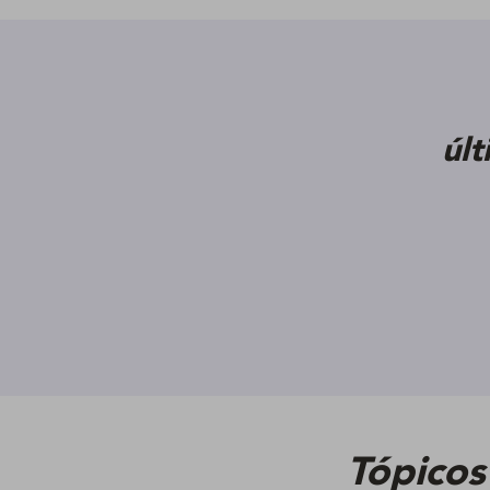
úl
Tópicos