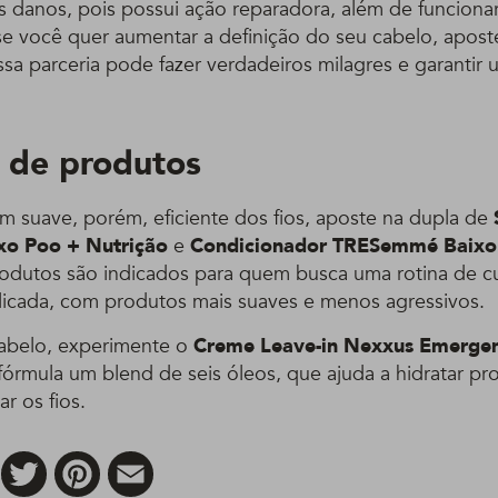
s danos, pois possui ação reparadora, além de funciona
se você quer aumentar a definição do seu cabelo, apost
essa parceria pode fazer verdadeiros milagres e garantir 
 de produtos
m suave, porém, eficiente dos fios, aposte na dupla de
o Poo + Nutrição
e
Condicionador TRESemmé Baixo
rodutos são indicados para quem busca uma rotina de c
licada, com produtos mais suaves e menos agressivos.
 cabelo, experimente o
Creme Leave-in Nexxus Emerge
órmula um blend de seis óleos, que ajuda a hidratar p
r os fios.
Facebook
Twitter
Pinterest
Email