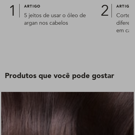
ARTIGO
ARTIGO
5 jeitos de usar o óleo de
Corte e
argan nos cabelos
diferen
em cas
Produtos que você pode gostar