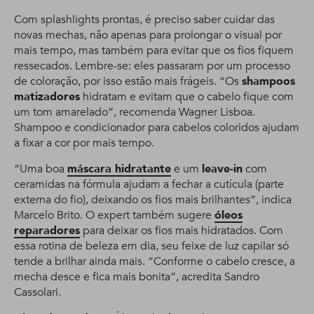
Com splashlights prontas, é preciso saber cuidar das
novas mechas, não apenas para prolongar o visual por
mais tempo, mas também para evitar que os fios fiquem
ressecados. Lembre-se: eles passaram por um processo
de coloração, por isso estão mais frágeis. “Os
shampoos
matizadores
hidratam e evitam que o cabelo fique com
um tom amarelado”, recomenda Wagner Lisboa.
Shampoo e condicionador para cabelos coloridos ajudam
a fixar a cor por mais tempo.
“Uma boa
máscara hidratante
e um
leave-in
com
ceramidas na fórmula ajudam a fechar a cutícula (parte
externa do fio), deixando os fios mais brilhantes”, indica
Marcelo Brito. O expert também sugere
óleos
reparadores
para deixar os fios mais hidratados. Com
essa rotina de beleza em dia, seu feixe de luz capilar só
tende a brilhar ainda mais. “Conforme o cabelo cresce, a
mecha desce e fica mais bonita”, acredita Sandro
Cassolari.