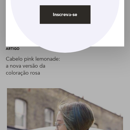
GALERIA
O charme da tiara:
Inscreva-se
acessório da
temporada é
superversátil e fácil de
usar
ARTIGO
Cabelo pink lemonade:
a nova versão da
coloração rosa