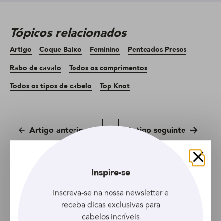
Tópicos relacionados
Artigo
Coque Baixo
Feminino
Penteados Presos
Rabo de cavalo
Todos os comprimentos
Todos os tipos de cabelo
Top Knot
Artigo anterior
Artigo seguinte
Fechar
Inspire-se
Inscreva-se na nossa newsletter e
receba dicas exclusivas para
cabelos incríveis