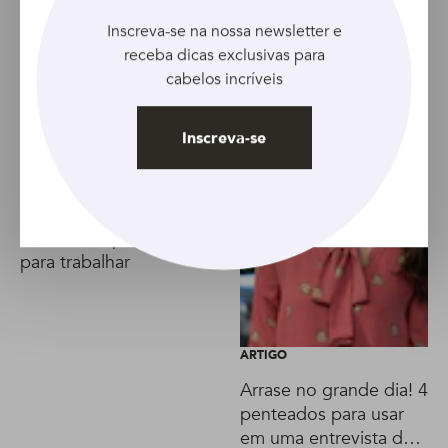
Artigo anterior
Artigo seguinte
Inscreva-se na nossa newsletter e
receba dicas exclusivas para
cabelos incríveis
Inscreva-se
VÍDEO
Elegante no escritório:
6 ideias de penteados
para trabalhar
ARTIGO
Arrase no grande dia! 4
penteados para usar
em uma entrevista de