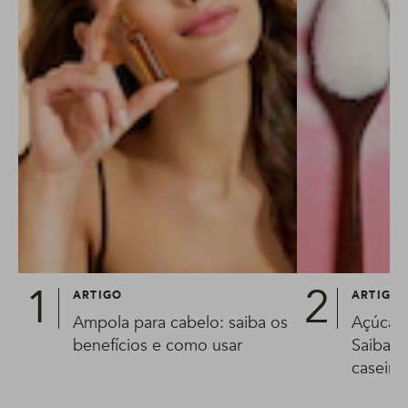
ARTIGO
ARTIGO
Ampola para cabelo: saiba os
Açúcar 
benefícios e como usar
Saiba t
caseira