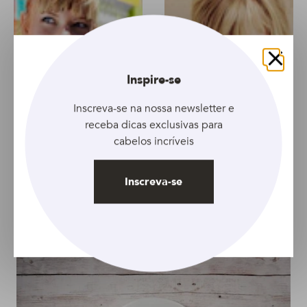
Fechar
Inspire-se
Inscreva-se na nossa newsletter e
receba dicas exclusivas para
cabelos incríveis
ARTIGO
ARTIGO
Descubra 6 mitos e
6 produtos básicos
Inscreva-se
verdades sobre franjas
aliados dos cabelos
com franja