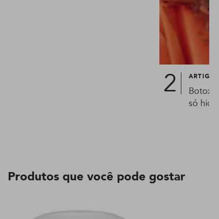
ARTIGO
Botox c
só hidr
Produtos que você pode gostar