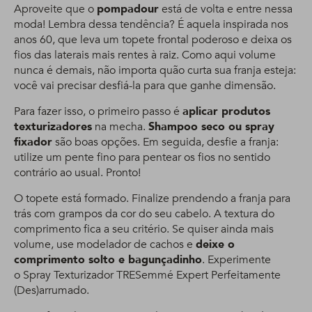
Aproveite que o
pompadour
está de volta e entre nessa
moda! Lembra dessa tendência? É aquela inspirada nos
anos 60, que leva um topete frontal poderoso e deixa os
fios das laterais mais rentes à raiz. Como aqui volume
nunca é demais, não importa quão curta sua franja esteja:
você vai precisar desfiá-la para que ganhe dimensão.
Para fazer isso, o primeiro passo é
aplicar produtos
texturizadores
na mecha.
Shampoo seco ou spray
fixador
são boas opções. Em seguida, desfie a franja:
utilize um pente fino para pentear os fios no sentido
contrário ao usual. Pronto!
O topete está formado. Finalize prendendo a franja para
trás com grampos da cor do seu cabelo. A textura do
comprimento fica a seu critério. Se quiser ainda mais
volume, use modelador de cachos e
deixe o
comprimento solto e bagunçadinho
. Experimente
o Spray Texturizador TRESemmé Expert Perfeitamente
(Des)arrumado.