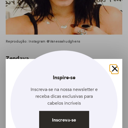
Reprodução: Instagram @vanessahudghens
Zendaya
Cacheada não pode ter franja? Mentira! A atriz e cantora
Fechar
Zendaya prova que
franjas cacheadas
e laterais também
Inspire-se
têm um espaço no nosso coração. Dá para estilizar como
Inscreva-se na nossa newsletter e
você preferir, com fios mais lisos ou definidos e
cacheados. A mesma regra vale para os cabelos crespos!
receba dicas exclusivas para
cabelos incríveis
Inscreva-se