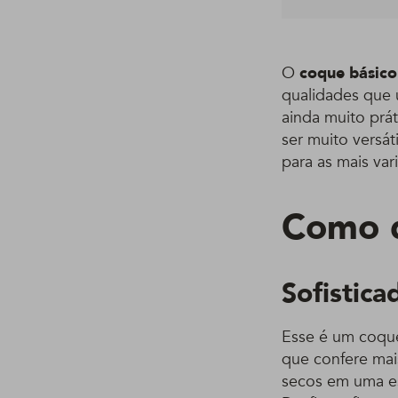
O
coque básico
qualidades que 
ainda muito prá
ser muito versá
para as mais var
Como d
Sofistica
Esse é um coque
que confere mai
secos em uma esc