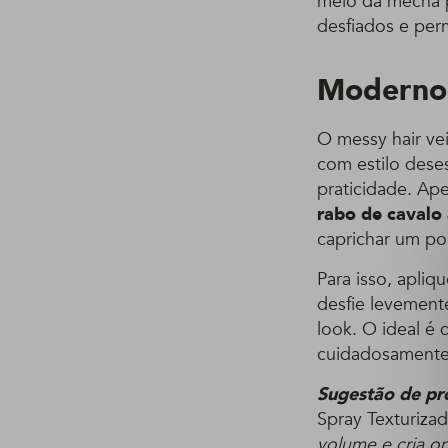
meio da mecha p
desfiados e per
Moderno
O messy hair ve
com estilo dese
praticidade. Ap
rabo de cavalo 
caprichar um po
Para isso, apl
desfie levement
look. O ideal é
cuidadosamente
Sugestão de pr
Spray Texturiz
volume e cria o