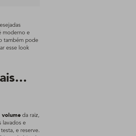
esejadas
 é moderno e
ico também pode
ar esse look
mais…
o
volume
da raiz,
s lavados e
testa, e reserve.