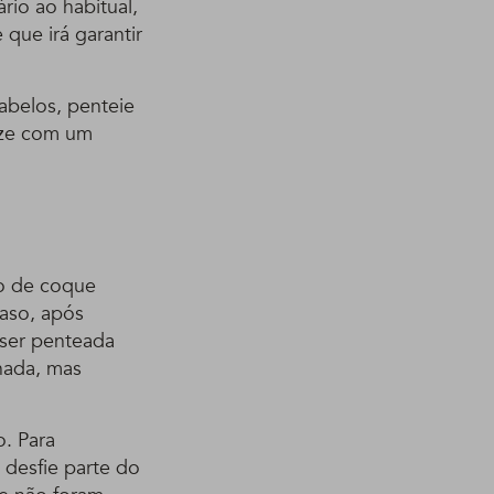
rio ao habitual,
que irá garantir
abelos, penteie
lize com um
ão de coque
caso, após
 ser penteada
hada, mas
. Para
 desfie parte do