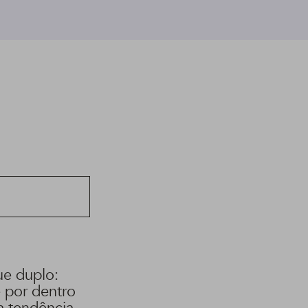
e duplo:
e por dentro
a tendência