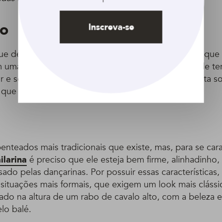
co
Inscreva-se
ue delicado no look, você pode incrementar seu coque
m uma
trança embutida
em uma das laterais. Ela pode te
r e ser usada para arremetar o coque, com sua ponta so
o que prende o coque.
enteados mais tradicionais que existe, mas, para se car
ilarina
é preciso que ele esteja bem firme, alinhadinho
do pelas dançarinas. Por possuir essas características
ituações mais formais, que exigem um look mais clássi
nado na altura de um rabo de cavalo alto, com a beleza e
lo balé.