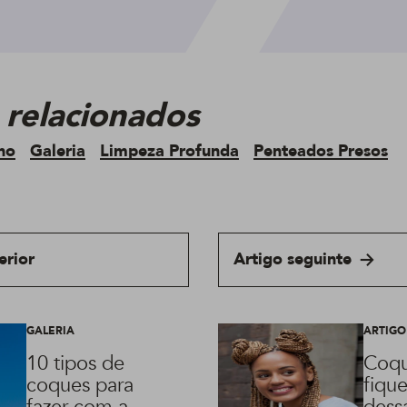
 relacionados
no
Galeria
Limpeza Profunda
Penteados Presos
erior
Artigo seguinte
GALERIA
ARTIGO
10 tipos de
Coqu
coques para
fiqu
fazer com a
dess