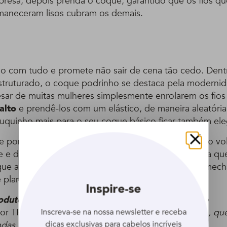
resa, depois prenda o coque, garantido que os fios q
maneceram lisos cubram os demais.
io com tudo e promete não sair de cena tão cedo. Den
struturado, o coque podrinho se destaca pela modernid
esar de muitas mulheres simplesmente enrolarem os fios
alto
e prendê-los com um elástico, de maneira aleatóri
uquinho mais para o seu coque básico ficar também ele
ique pomada em pó ou shampoo seco para aumentar o vo
Fechar
e e dose com atenção o quão podrinho você deseja que
 que a aparência seja desorganizada, mas que cada mech
 planejada.
Inspire-se
oduto:
Antes de desfiar os fios, você pode aplicar
o
Inscreva-se na nossa newsletter e receba
ador TRESemmé Expert Perfeitamente (Des)arrumado
, qu
dicas exclusivas para cabelos incríveis
ndas naturais no cabelo.