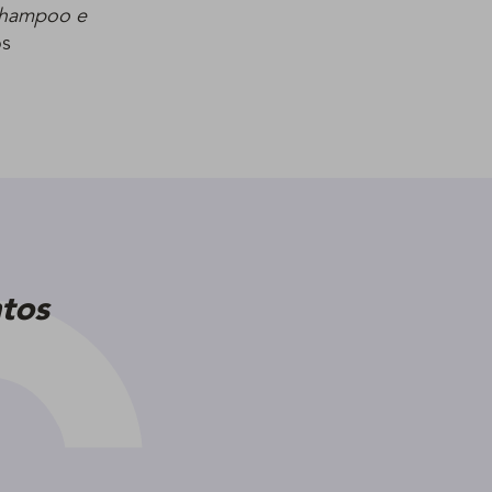
 shampoo e
ós
tos