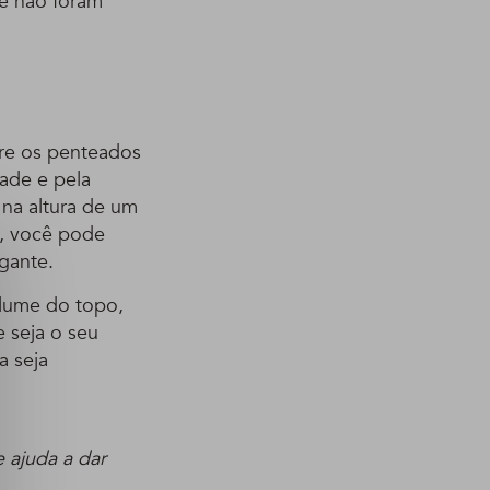
ue não foram
tre os penteados
ade e pela
 na altura de um
a, você pode
gante.
lume do topo,
 seja o seu
a seja
e ajuda a dar