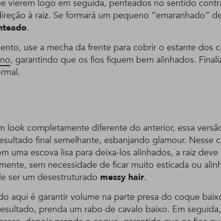
ue vierem logo em seguida, penteados no sentido contrá
ireção à raiz. Se formará um pequeno “emaranhado” de 
nteado
.
ento, use a mecha da frente para cobrir o estante dos c
ino
, garantindo que os fios fiquem bem alinhados. Fina
rmal.
m look completamente diferente do anterior, essa vers
esultado final semelhante, esbanjando glamour. Nesse 
em uma escova lisa para deixa-los alinhados, a raiz deve
lmente, sem necessidade de ficar muito esticada ou alin
e ser um desestruturado
messy hair
.
o aqui é garantir volume na parte presa do coque baixo
resultado, prenda um rabo de cavalo baixo. Em seguida,