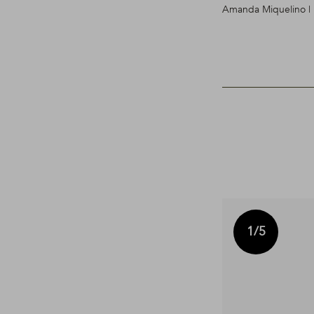
Amanda Miquelino | 
1
/5