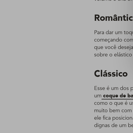
Românti
Para dar um toq
começando co
que você deseja
sobre o elástic
Clássico
Esse é um dos p
um
coque de ba
como o que é usa
muito bem com s
ele fica posicio
dignas de um be