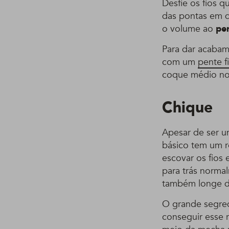
Desfie os fios q
das pontas em d
o volume ao
pe
Para dar acabam
com um
pente f
coque médio no
Chique
Apesar de ser u
básico tem um r
escovar os fios 
para trás norma
também longe d
O grande segred
conseguir esse 