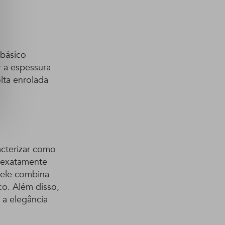
 básico
r a espessura
lta enrolada
acterizar como
, exatamente
, ele combina
co. Além disso,
 a elegância