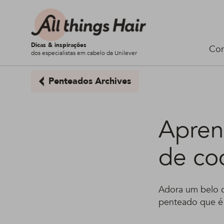
Dicas & inspirações
Cor
dos especialistas em cabelo da Unilever
Penteados Archives
Aprend
de co
Adora um belo c
penteado que é 