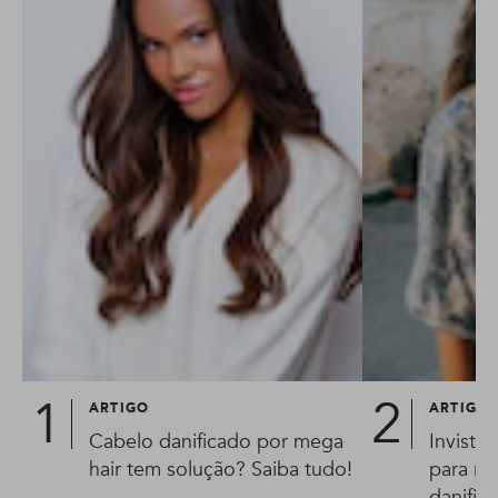
ARTIGO
ARTIGO
Cabelo danificado por mega
Invista
hair tem solução? Saiba tudo!
para re
danific