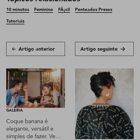
10 minutos
Feminino
FÃ¡cil
Penteados Presos
Tutoriais
Artigo anterior
Artigo seguinte
GALERIA
Coque banana é
elegante, versátil e
simples de fazer. Vem