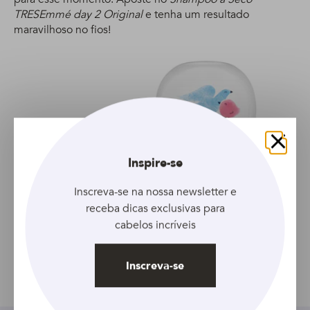
TRESEmmé day 2 Original
e tenha um resultado
maravilhoso no fios!
Fechar
Acondicionador Baby
Inspire-se
Dove Humectación
Enriquecida 200 ml
Inscreva-se na nossa newsletter e
receba dicas exclusivas para
cabelos incríveis
Inscreva-se
Facebook
Twitter
Pinterest
Email
Compartilhar