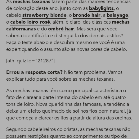
As
mechas texanas
fazem parte das maiores tendências
de coloração deste ano, junto com as
babylights
, o
cabelo
strawberry blonde
, o
bronde hair
, a
balayage
,
o
cabelo loiro rosé
, além, é claro, das clássicas
mechas
californianas
e do
ombré hair
. Mas será que você
saberia identificá-la e distingui-la dos demais estilos?
Faça o teste abaixo e descubra mesmo se você é uma
expert quando o assunto são as novas cores de cabelo.
[ath_quiz id=”21287″]
Errou a resposta certa?
Não tem problema. Vamos
explicar tudo para você sobre as mechas texanas.
As mechas texanas têm como principal característica o
fato de clarear a parte interna do cabelo em até quatro
tons de loiro. Nova queridinha das famosas, a tendência
deixa um efeito queimado de sol nos fios bem natural, já
que começa a clarear os fios a partir da altura das orelhas.
Segundo cabeleireiros coloristas, as mechas texanas não
possuem restrições quanto ao comprimento ou tipo de