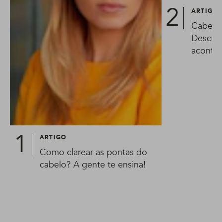
ARTIGO
Cabelo
Descubr
aconte
ARTIGO
Como clarear as pontas do
cabelo? A gente te ensina!