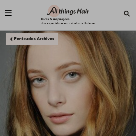
Se
Dicas & inspirações
dos especialistas em cabelo da Unilever
Penteados Archives