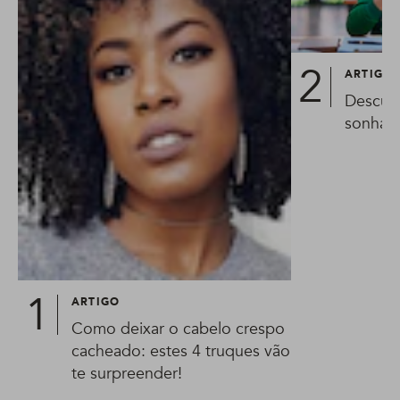
ARTIGO
Descubr
sonhar
ARTIGO
Como deixar o cabelo crespo
cacheado: estes 4 truques vão
te surpreender!