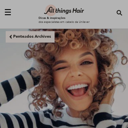
Se
Dicas & inspirações
dos especialistas em cabelo da Unilever
Penteados Archives