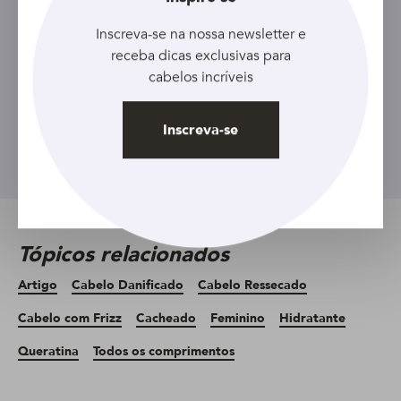
Cadastre seu e-mail e receba as
últimas novidades, além de
Inscreva-se na nossa newsletter e
receba dicas exclusivas para
descontos exclusivos!
cabelos incríveis
Inscreva-se
Inscreva-se
Tópicos relacionados
Artigo
Cabelo Danificado
Cabelo Ressecado
Cabelo com Frizz
Cacheado
Feminino
Hidratante
Queratina
Todos os comprimentos