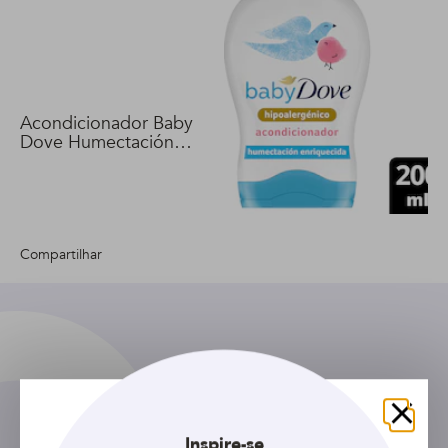
Acondicionador Baby
Dove Humectación
Enriquecida 200 ml
Compartilhar
Fechar
Inspire-se