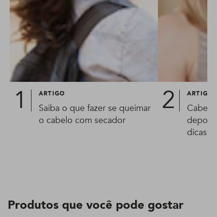
ARTIGO
ARTIGO
Saiba o que fazer se queimar
Cabelo 
o cabelo com secador
depois 
dicas p
proble
Produtos que você pode gostar