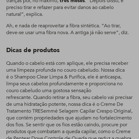
tranças por, no máximo,
três meses
. “Depois disso, é
preciso tirar e refazer para evitar danos ao cabelo
natural”, explica.
Ah, e nada de reaproveitar a fibra sintética. “Ao tirar,
deve-se usar uma fibra nova. A antiga já não serve”, diz.
Dicas de produtos
Quando o cabelo está com aplique, ele precisa receber
uma limpeza profunda no couro cabeludo. Nossa dica
é o Shampoo Clear Limpa & Purifica, ele é anticaspa,
limpa seus cabelos profundamente e proporciona no
couro cabeludo uma gostosa sensação
refrescante. Quando retirar a fibra, seu cabelo vai precisar
de uma hidratação potente, nossa dica é o Creme De
Tratamento TRESemmé Selagem Capilar Crespo Original,
que contém propriedades que ajudam no fortalecimento
dos fios. Se sentir que os fios estão caindo, procure por
produtos que combatam a queda capilar, como o Creme
de Pentear Dove Controle de Queda que reduz a quebra