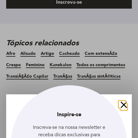
Inscreva-se
Tópicos relacionados
Afro
Alisado
Artigo
Cacheado
Com extensÃ£o
Crespo
Feminino
Kanekalon
Todos os comprimentos
TransiÃ§Ã£o Capilar
TranÃ§as
TranÃ§as sintÃ©ticas
Artigo anterior
Artigo seguinte
Fechar
Inspire-se
Inscreva-se na nossa newsletter e
receba dicas exclusivas para