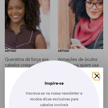
ARTIGO
ARTIGO
Queratina dá força aos
Armações de óculos
cabelos crespos e
ideais para quem usa
cacheados
cabelo black power
Fechar
Inspire-se
Inscreva-se na nossa newsletter e
receba dicas exclusivas para
cabelos incríveis