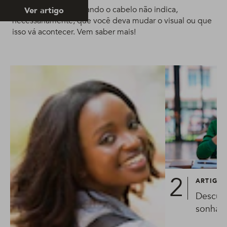
Sonhar que está cortando o cabelo não indica,
Ver artigo
necessariamente, que você deva mudar o visual ou que
isso vá acontecer. Vem saber mais!
ARTIGO
Descubr
sonhar