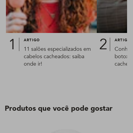
ARTIGO
ARTIGO
11 salões especializados em
Conheça
cabelos cacheados: saiba
botox c
onde ir!
cachea
Produtos que você pode gostar