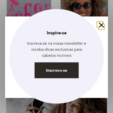
Fechar
Inspire-se
GALERIA
ARTIGO
Inscreva-se na nossa newsletter e
5 livros sobre
5 dificuldades da
receba dicas exclusivas para
empoderamento
transição capilar e
cabelos incríveis
feminino que podem
como superá-las com
te ajudar na transição
Nanai Costa
Inscreva-se
capilar