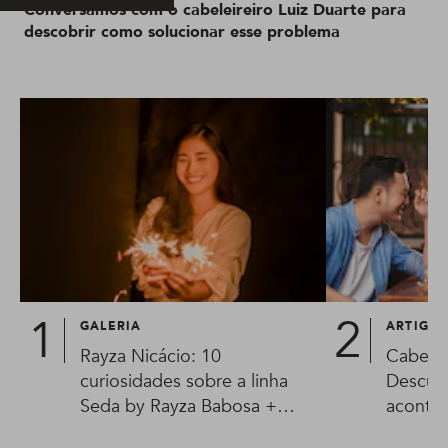
Conversamos com o cabeleireiro Luiz Duarte para
descobrir como solucionar esse problema
GALERIA
ARTIGO
Rayza Nicácio: 10
Cabelo
curiosidades sobre a linha
Descubr
Seda by Rayza Babosa +
aconte
Óleos