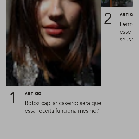
ARTIGO
Ferment
esse pr
seus fi
ARTIGO
Botox capilar caseiro: será que
essa receita funciona mesmo?