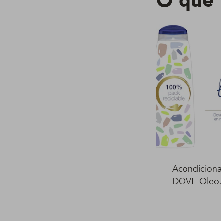
O que 
Acondicion
DOVE Oleo
Nutrición 4