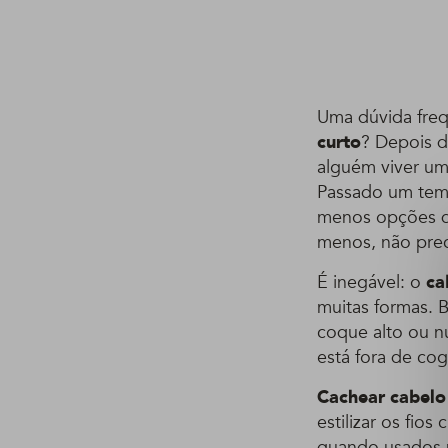
Uma dúvida fre
curto
? Depois d
alguém viver um
Passado um temp
menos opções de
menos, não prec
É inegável: o
ca
muitas formas. 
coque alto ou n
está fora de cog
Cachear cabelo
estilizar os fio
quando usados n