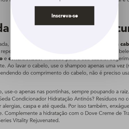
Inscreva-se
a a cachear o cabelo cu
nada, lembre-se de que todo penteado começa com
cab
repetir essa frase, como se ela fosse um mantra da bele
o
e
condicionador
indicado para o seu cabelo. Suger
nite. Ao lavar o cabelo, use o shampoo apenas uma vez (
ependendo do comprimento do cabelo, não é preciso us
io, use-o apenas nas pontinhas, sempre poupando a raiz.
Seda Condicionador Hidratação Antinós? Resíduos no 
alergias, caspa e até queda. Por isso também, enxágu
. Complemente a hidratação com o Dove Creme de Tr
ries Vitality Rejuvenated.