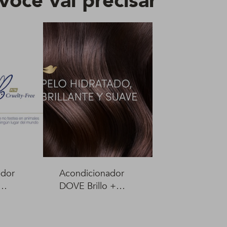
você vai precisar
ador
Acondicionador
DOVE Brillo +
00 ml
Óleo Micelar 400
ml