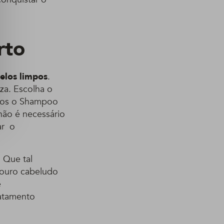
rto
elos limpos
.
za. Escolha o
imos o Shampoo
não é necessário
ar o
 Que tal
couro cabeludo
e
atamento