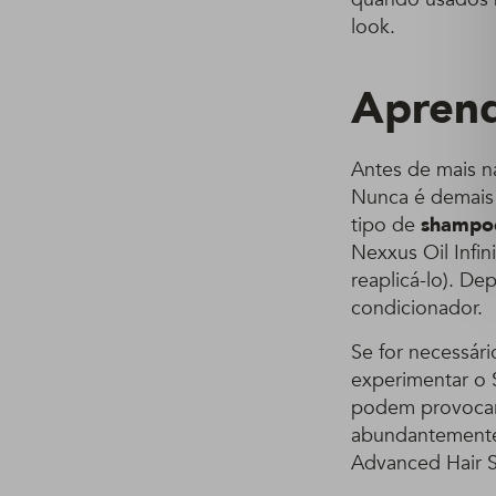
look.
Aprend
Antes de mais 
Nunca é demais 
tipo de
shampo
Nexxus Oil Infi
reaplicá-lo). D
condicionador.
Se for necessár
experimentar o
podem provocar 
abundantemente
Advanced Hair Se