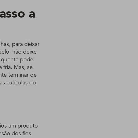
asso a
has, para deixar
belo, não deixe
a quente pode
 fria. Mas, se
nte terminar de
as cutículas do
fios um produto
nsão dos fios