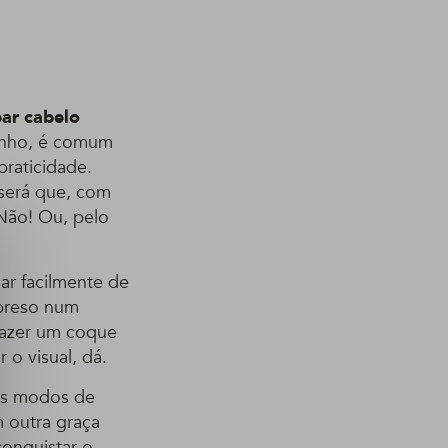
ar cabelo
tinho, é comum
raticidade.
será que, com
Não! Ou, pelo
ar facilmente de
 preso num
fazer um coque
 o visual, dá.
ros modos de
m outra graça
conquistar o