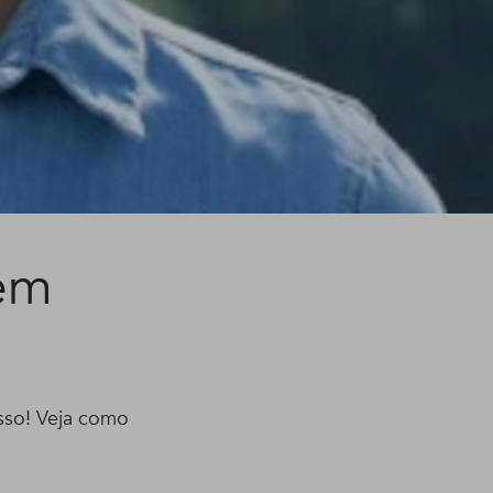
 em
sso! Veja como