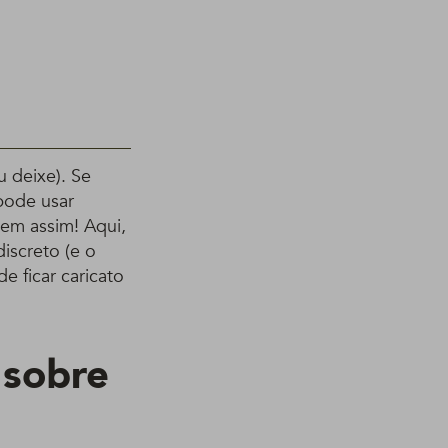
u deixe). Se
ode usar
bem assim! Aqui,
iscreto (e o
e ficar caricato
 sobre