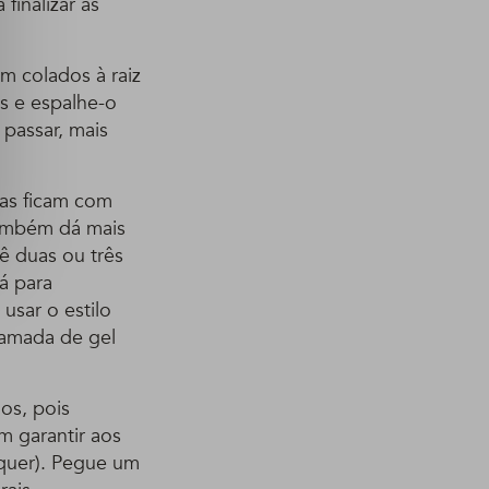
finalizar as
m colados à raiz
s e espalhe-o
passar, mais
as ficam com
também dá mais
Dê duas ou três
á para
 usar o estilo
camada de gel
os, pois
m garantir aos
quer). Pegue um