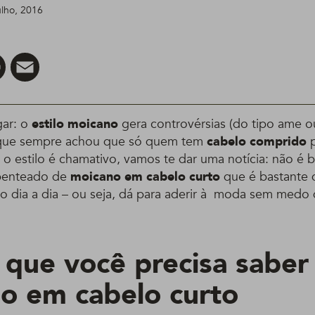
ulho, 2016
er
Pinterest
Email
gar: o
estilo moicano
gera controvérsias (do tipo ame o
 que sempre achou que só quem tem
cabelo comprido
p
o estilo é chamativo, vamos te dar uma notícia: não é 
penteado de
moicano em cabelo curto
que é bastante d
o dia a dia – ou seja, dá para aderir à moda sem medo d
 que você precisa saber
o em cabelo curto