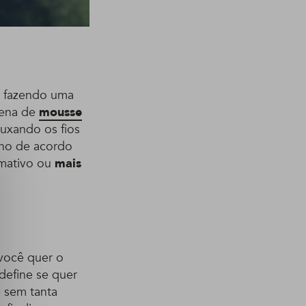
o fazendo uma
uena de
mousse
uxando os fios
ano de acordo
mativo ou
mais
você quer o
define se quer
e sem tanta