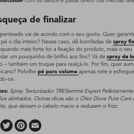
inalizador
com os dedos e passe direto nas mechas later
queça de finalizar
o penteado vai de acordo com o seu gosto. Quer garanti
 pé o dia inteiro? Nesse caso, dê borrifadas de
spray fi
(quando mais forte for a fixação do produto, mais o seu
é dar um pouquinho de brilho aos fios? Vá de
spray de b
 – também um truque para realçá-lo. Por fim, quer aum
icano? Polvilhe
pó para volume
apenas nele e esfregue
do-os.
tos:
Spray Texturizador TRESemmé Expert Pefeitamente
fios alinhados. Outras dicas são o Óleo Dove Pure Care 
ite, que deixam o cabelo macio e reduzem o frizz.
Facebook
Twitter
Pinterest
Email