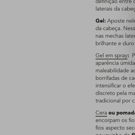
definição entre 
laterais da cabe
Gel:
Aposte nele
da cabeça. Nes
nas mechas late
brilhante e duro
Gel em spray
:
P
aparência úmid
maleabilidade a
borrifadas de c
intensificar o e
discreto pela m
tradicional por 
Cera
ou pomada
encorpam os fio
fios aspecto se