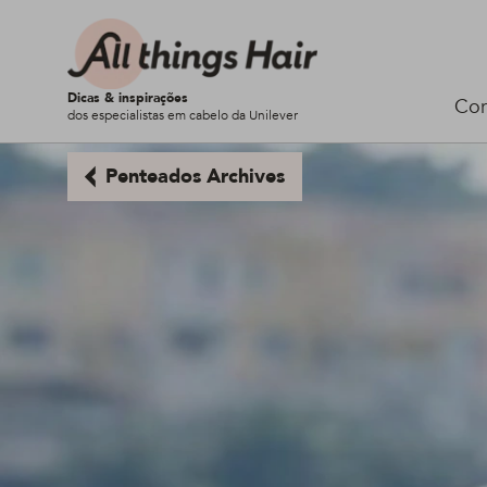
Dicas & inspirações
Cor
dos especialistas em cabelo da Unilever
Penteados Archives