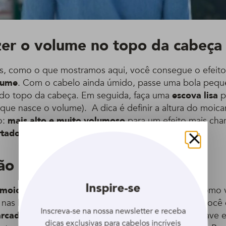
er o volume no topo da cabeça
os, como o que mostramos aqui, você consegue o efeit
lume
. Com o cabelo ainda úmido, passe uma bola peq
 do topo da cabeça. Em seguida, faça uma
escova lisa
p
 que nasce o volume). A dica é definir a altura do moic
o:
mais alto e muito volumoso
para um efeito mais cha
rtado
para resultado mais discreto.
Fechar
ão também para as laterais
Inspire-se
moicano em cabelo curto
, é hora de pensar em como 
nas laterais da cabeça. É nessa hora também que você 
Inscreva-se na nossa newsletter e receba
rcado
, com a risca muito bem definida, ou mais suave 
dicas exclusivas para cabelos incríveis