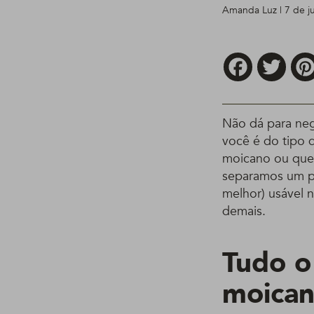
Amanda Luz | 7 de j
Facebook
Twitt
Não dá para ne
você é do tipo
moicano ou que 
separamos um 
melhor) usável n
demais.
Tudo o
moican