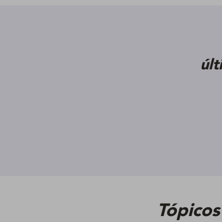
úl
Tópicos