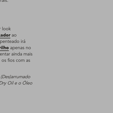
ais.
r look
xador
ao
 penteado irá
rilho
apenas no
entar ainda mais
 os fios com as
 (Des)arrumado
Dry Oil e o Óleo