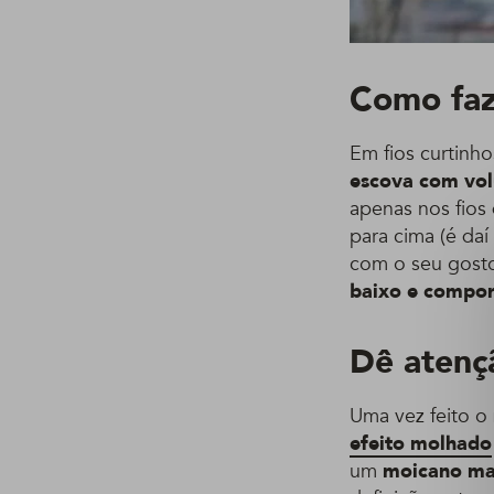
Como faz
Em fios curtinh
escova com vo
apenas nos fios
para cima (é daí
com o seu gost
baixo e compo
Dê atenç
Uma vez feito o
efeito molhado
um
moicano ma