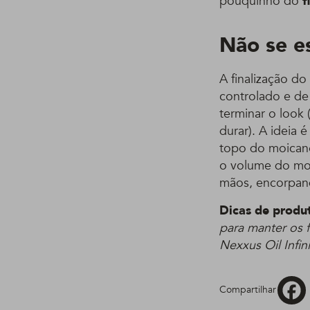
pouquinho do
f
Não se es
A finalização d
controlado e de
terminar o look 
durar). A ideia 
topo do moicano
o volume do mo
mãos, encorpan
Dicas de produ
para manter os 
Nexxus Oil Infin
Compartilhar