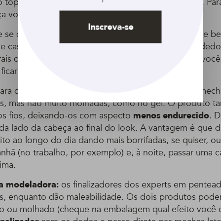
o topo e os fios das laterais (como mostramos aqui). Para 
ça você pode usar:
Inscreva-se
 se quiser o efeito clássico, com os
fios molhados
e be
se caso, pegue um pouquinho do produto com os dedo
rais direto com a mão. Lembre-se: quanto mais gel você 
 ficará o seu cabelo.
ara quem quer
efeito molhado mais discreto
. As mech
as, mas não muito molhadas, como no gel. O produto 
os fios, deixando-os com aspecto
menos endurecido
. 
ada lado da cabeça ao final do look. A vantagem é que d
feito ao longo do dia dando mais borrifadas, se quiser, ou
anhã (no trabalho, por exemplo) e, à noite, passar uma 
cima.
 modeladora:
os finalizadores dos experts em pentead
s, enquanto dão maleabilidade. Os dois produtos pode
co ou molhado (cheque na embalagem qual efeito você 