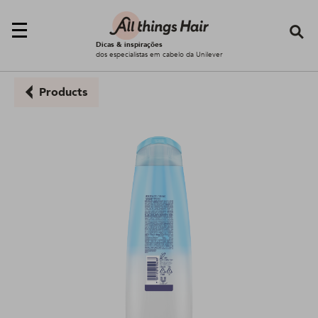
Se
Dicas & inspirações
dos especialistas em cabelo da Unilever
Products