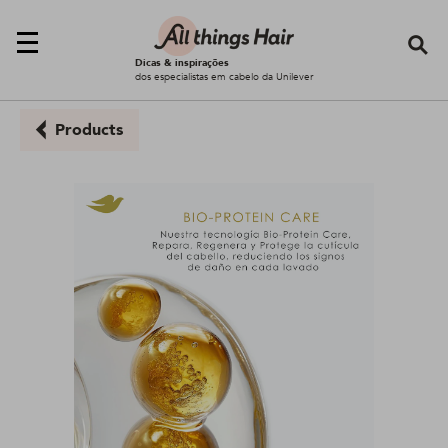
Se
Dicas & inspirações
dos especialistas em cabelo da Unilever
Products