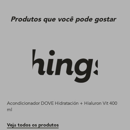
Produtos que você pode gostar
Acondicionador DOVE Hidratación + Hialuron Vit 400
Más
ml
Vit
Veja todos os produtos
Ve