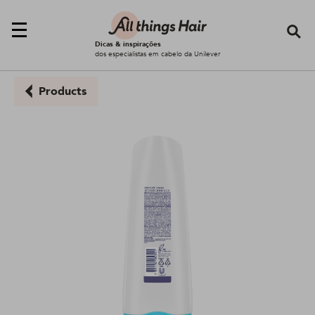
Se
Dicas & inspirações
dos especialistas em cabelo da Unilever
Products