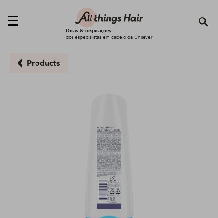
Se
Dicas & inspirações
dos especialistas em cabelo da Unilever
Products