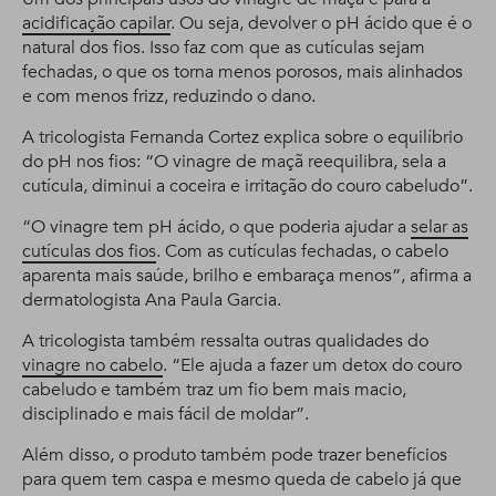
acidificação capilar
. Ou seja, devolver o pH ácido que é o
natural dos fios. Isso faz com que as cutículas sejam
fechadas, o que os torna menos porosos, mais alinhados
e com menos frizz, reduzindo o dano.
A tricologista Fernanda Cortez explica sobre o equilíbrio
do pH nos fios: “O vinagre de maçã reequilibra, sela a
cutícula, diminui a coceira e irritação do couro cabeludo”.
“O vinagre tem pH ácido, o que poderia ajudar a
selar as
cutículas dos fios
. Com as cutículas fechadas, o cabelo
aparenta mais saúde, brilho e embaraça menos”, afirma a
dermatologista Ana Paula Garcia.
A tricologista também ressalta outras qualidades do
vinagre no cabelo
. “Ele ajuda a fazer um detox do couro
cabeludo e também traz um fio bem mais macio,
disciplinado e mais fácil de moldar”.
Além disso, o produto também pode trazer benefícios
para quem tem caspa e mesmo queda de cabelo já que