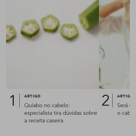
ARTIGO
ARTIGO
Quiabo no cabelo:
Será qu
especialista tira dúvidas sobre
o cabel
a receita caseira