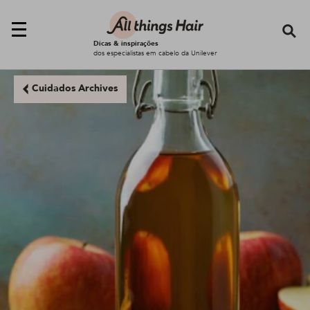
Se
Dicas & inspirações
dos especialistas em cabelo da Unilever
Cuidados Archives