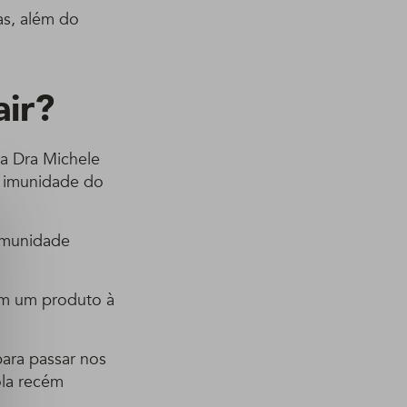
as, além do
air?
ta Dra Michele
a imunidade do
 imunidade
 em um produto à
para passar nos
ola recém