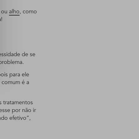
ou
alho
, como
!
essidade de se
problema.
ois para ele
sa comum é a
s tratamentos
sse por não ir
do efetivo”,