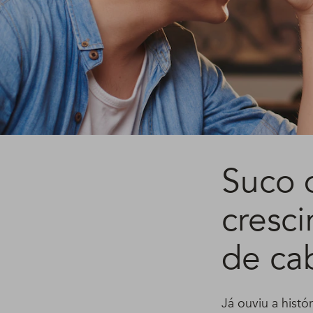
Suco 
cresc
de ca
Já ouviu a hist