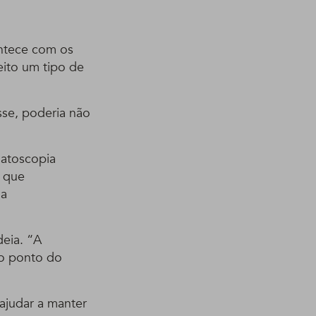
ontece com os
ito um tipo de
sse, poderia não
matoscopia
m que
 a
eia. “A
ao ponto do
ajudar a manter