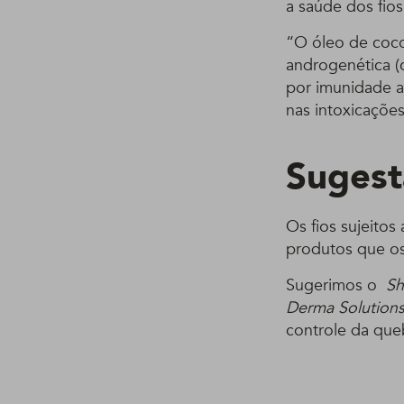
a saúde dos fios
“O óleo de coco
androgenética (c
por imunidade a
nas intoxicaçõe
Sugest
Os fios sujeitos
produtos que os
Sugerimos o
Sh
Derma Solution
controle da que