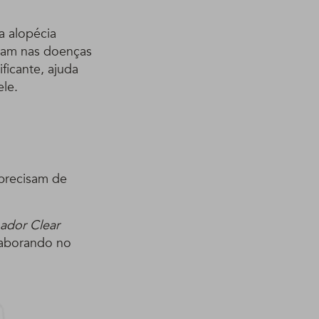
a alopécia
udam nas doenças
ficante, ajuda
ele.
 precisam de
ador Clear
olaborando no