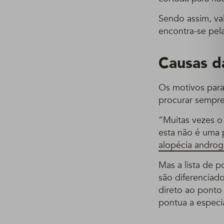
Sendo assim, va
encontra-se pela
Causas d
Os motivos para
procurar sempre
“Muitas vezes o
esta não é uma 
alopécia androge
Mas a lista de p
são diferenciad
direto ao ponto
pontua a especia