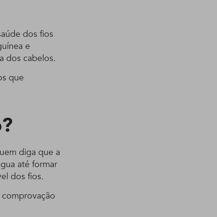
saúde dos fios
guínea e
a dos cabelos.
os que
o?
quem diga que a
água até formar
el dos fios.
te comprovação