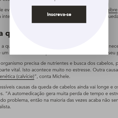
le evitar receitas como tônicos de cebola com
gengibre
Inscreva-se
 internet, e investir em produtos específicos para queda
a queda de cabelo
 a queda de cabelo podem ser variados, por isso a nec
 um médico e saber qual é exatamente a causa do seu 
 organismo precisa de nutrientes e busca dos cabelos, p
parte vital. Isto acontece muito no estresse. Outra cau
nética (calvície)
”, conta Michele.
ossíveis causas da queda de cabelos ainda vai longe e o
os. “A automedicação gera muita perda de tempo e estre
 do problema, então na maioria das vezes acaba não sen
lista.