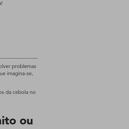
a!
solver problemas
ue imagina-se,
os da cebola no
ito ou