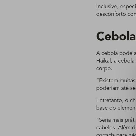
Inclusive, espec
desconforto com
Cebola
A cebola pode a
Haikal, a cebola
corpo.
“Existem muitas
poderiam até se
Entretanto, o c
base do elemen
“Seria mais prá
cabelos. Além d
cortada para não