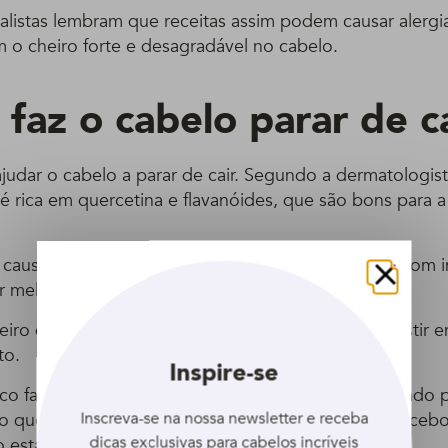
ialistas lembram que receitas assim podem causar alergi
 o cheiro forte e desagradável no cabelo.
 faz o cabelo parar de c
judar o cabelo a parar de cair. Segundo a dermatologis
 é rica em quercetina e flavanóides, que são bons para 
 causas de quedas de cabelo. As que teriam a ver com
r melhoradas com o suco da cebola crua”, indica.
Fechar
heiro da cebola faz com que seja mais cômodo investir
to.
Inspire-se
tico fazer um produto à base de quercetina manipulado 
Inscreva-se na nossa newsletter e receba
o que, para fazer efeito só pode ser na hora com a ceb
dicas exclusivas para cabelos incríveis
 estar oxidada e sempre crua”, explica.