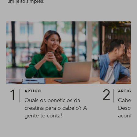
um jeito simples.
ARTIGO
ARTIGO
Quais os benefícios da
Cabelo
creatina para o cabelo? A
Descubr
gente te conta!
aconte