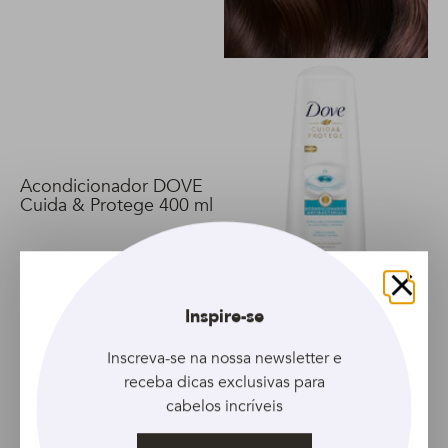
Biotina 400 ml
Acondicionador DOVE
Cuida & Protege 400 ml
Fechar
Inspire-se
Já o
Shampoo
,
Condicionador
e
Creme de Tratamento
Inscreva-se na nossa newsletter e
Love Beauty and Planet Smooth and Serene
, traz aos fios
receba dicas exclusivas para
uma nutrição profunda. Os produtos ajudam a combater
o frizz, preservar a hidratação, além de deixá-los super
cabelos incríveis
macios e cheirosos.