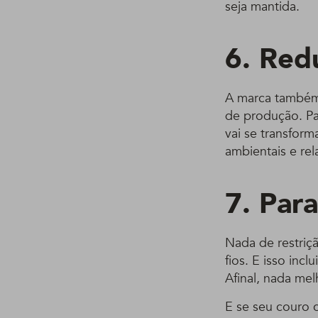
seja mantida.
6. Red
A marca também
de produção. Pa
vai se transfor
ambientais e re
7. Par
Nada de restriç
fios. E isso inc
Afinal, nada me
E se seu couro c