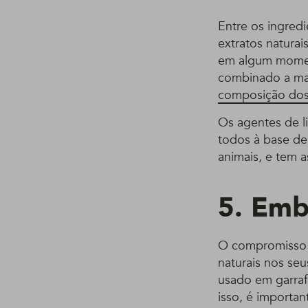
Entre os ingred
extratos naturai
em algum moment
combinado a ma
composição dos
Os agentes de l
todos à base de
animais, e tem a
5. Emb
O compromisso d
naturais nos se
usado em garrafa
isso, é importa