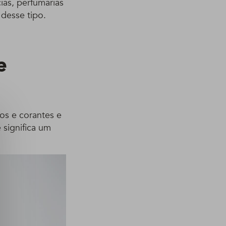
ias, perfumarias
 desse tipo.
e
os e corantes e
 significa um