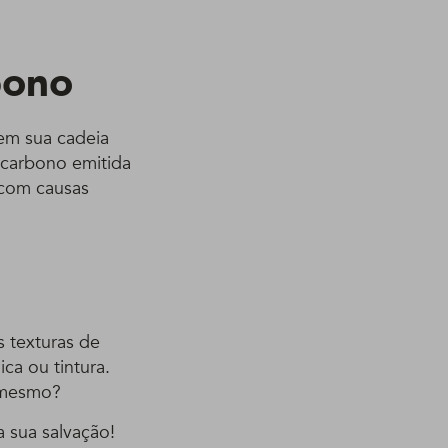
bono
em sua cadeia
 carbono emitida
 com causas
 texturas de
ca ou tintura.
é mesmo?
a sua salvação!