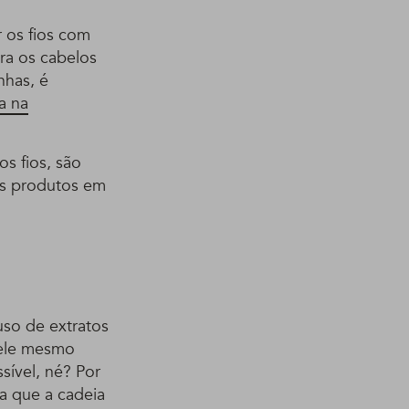
 os fios com
ara os cabelos
nhas, é
a na
s fios, são
os produtos em
so de extratos
uele mesmo
sível, né? Por
a que a cadeia