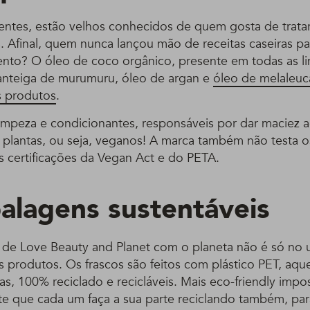
ientes, estão velhos conhecidos de quem gosta de tratar
s. Afinal, quem nunca lançou mão de receitas caseiras p
o? O óleo de coco orgânico, presente em todas as li
nteiga de murumuru, óleo de argan e
óleo de melaleuc
 produtos
.
impeza e condicionantes, responsáveis por dar maciez ao
 plantas, ou seja, veganos! A marca também não testa 
s certificações da Vegan Act e do PETA.
alagens sustentáveis
e Love Beauty and Planet com o planeta não é só no u
us produtos. Os frascos são feitos com plástico PET, aq
s, 100% reciclado e recicláveis. Mais eco-friendly impos
nte que cada um faça a sua parte reciclando também, par