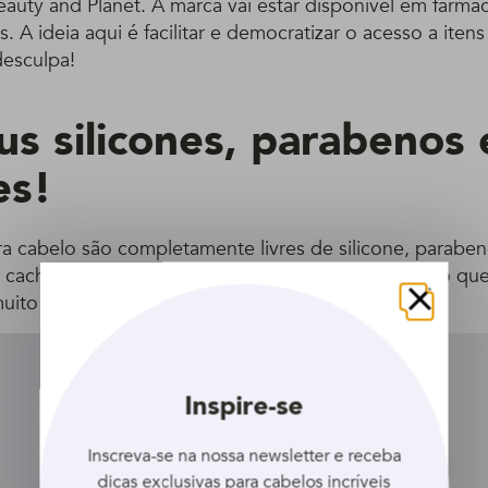
auty and Planet. A marca vai estar disponível em farmác
 A ideia aqui é facilitar e democratizar o acesso a itens
esculpa!
us silicones, parabenos 
es!
a cabelo são completamente livres de silicone, paraben
acheadas e crespas livre de sulfato (é liberado!), o que
ito mais nutrição e brilho.
Fechar
Inspire-se
Inscreva-se na nossa newsletter e receba
dicas exclusivas para cabelos incríveis