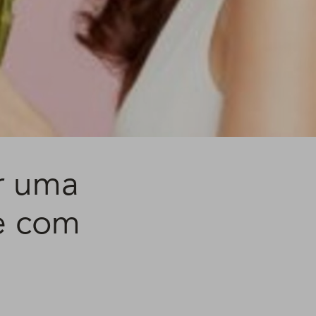
r uma
te com