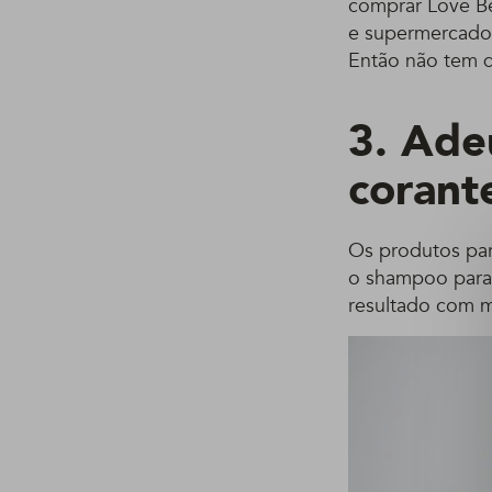
comprar Love Be
e supermercados.
Então não tem d
3. Ade
corant
Os produtos par
o shampoo para c
resultado com mu