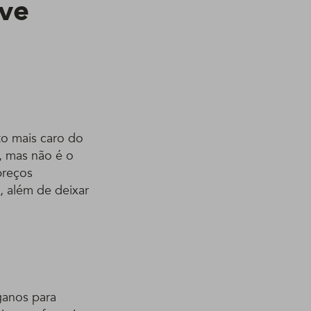
ove
to mais caro do
, mas não é o
preços
, além de deixar
ganos para