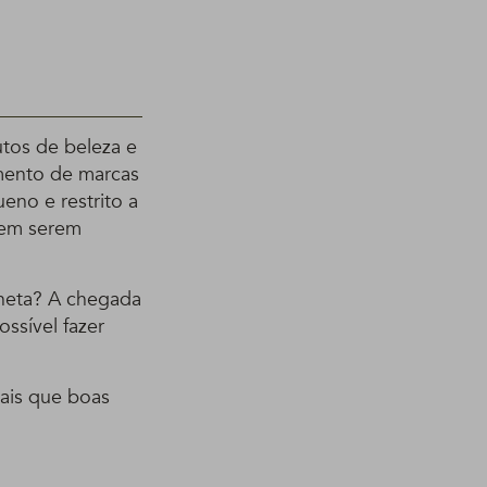
tos de beleza e
mento de marcas
eno e restrito a
 em serem
aneta? A chegada
ssível fazer
mais que boas