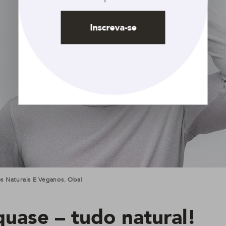
Inscreva-se
s Naturais E Veganos. Oba!
quase – tudo natural!