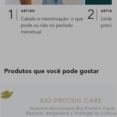
ARTIGO
ARTIGO
Cabelo e menstruação: o que
Limão n
pode ou não no período
precisa
menstrual
Produtos que você pode gostar