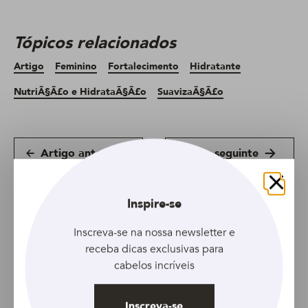
Tópicos relacionados
Artigo
Feminino
Fortalecimento
Hidratante
NutriÃ§Ã£o e HidrataÃ§Ã£o
SuavizaÃ§Ã£o
Artigo anterior
Artigo seguinte
Fechar
Inspire-se
Inscreva-se na nossa newsletter e
receba dicas exclusivas para
cabelos incríveis
Inscreva-se