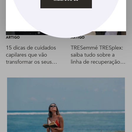
ARTIGO
ARTIGO
15 dicas de cuidados
TRESemmé TRESplex:
capilares que vão
saiba tudo sobre a
transformar os seus
linha de recuperação
fios
intensa dos fios