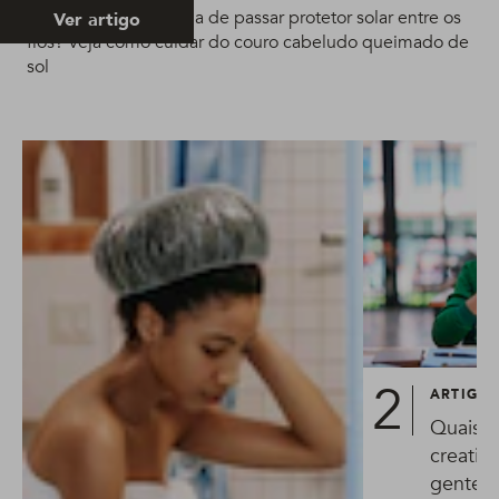
Alguém aí teve a ideia de passar protetor solar entre os
Ver artigo
fios? Veja como cuidar do couro cabeludo queimado de
sol
ARTIGO
Quais o
creatin
gente t