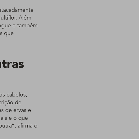
destacadamente
ltiflor. Além
sangue e também
es que
utras
os cabelos,
crição de
s de ervas e
uais e o que
utra”, afirma o