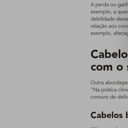
A perda ou ganh
exemplo, a qued
debilidade dess
relação aos con
exemplo, altera
Cabelo
com o 
Outra abordagem
“Na prática clín
comuns de defic
Cabelos 