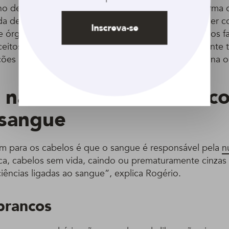
o de cabelos corresponde ao estado do rim”, informa o
a de cabelos associada ao envelhecimento tem a ver c
Inscreva-se
e órgão.Mas o especialista faz uma ressalva: “Estamos 
ceitos da medicina chinesa, não implica que o paciente 
ções nas funções hepáticas de acordo com a medicina o
 na medicina chinesa: c
sangue
 para os cabelos é que o sangue é responsável pela
n
ica, cabelos sem vida, caindo ou prematuramente cinzas 
iências ligadas ao sangue”, explica Rogério.
brancos