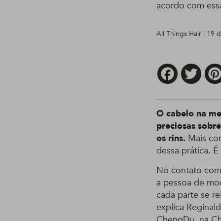
acordo com essa 
All Things Hair | 19
Facebook
Twitt
O cabelo na med
preciosas sobr
os rins.
Mais con
dessa prática. É
No contato com 
a pessoa de mod
cada parte se r
explica Reginal
ChengDu, na Ch