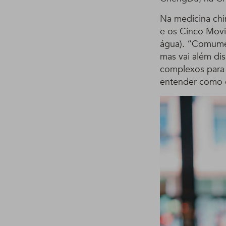
Na medicina chin
e os Cinco Movi
água). “Comumen
mas vai além di
complexos para 
entender como o