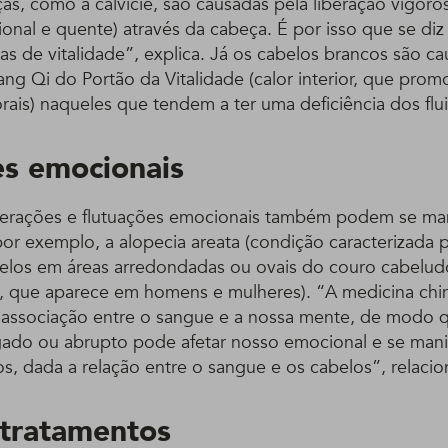
s, como a calvície, são causadas pela liberação vigoro
cional e quente) através da cabeça. É por isso que se di
as de vitalidade”, explica. Já os cabelos brancos são c
ng Qi do Portão da Vitalidade (calor interior, que prom
rais) naqueles que tendem a ter uma deficiência dos flu
es emocionais
terações e flutuações emocionais também podem se man
or exemplo, a alopecia areata (condição caracterizada 
elos em áreas arredondadas ou ovais do couro cabelud
, que aparece em homens e mulheres). “A medicina chi
associação entre o sangue e a nossa mente, de modo q
gado ou abrupto pode afetar nosso emocional e se man
s, dada a relação entre o sangue e os cabelos”, relacio
tratamentos