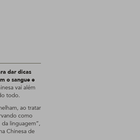
ra dar dicas
om o sangue e
inesa vai além
do todo.
elham, ao tratar
servando como
a da linguagem”,
ina Chinesa de