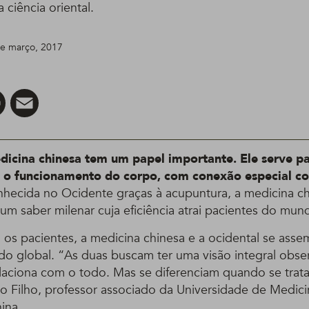
ciência oriental.
 de março, 2017
er
Pinterest
Email
icina chinesa tem um papel importante. Ele serve pa
e o funcionamento do corpo, com conexão especial c
hecida no Ocidente graças à acupuntura, a medicina ch
 um saber milenar cuja eficiência atrai pacientes do mun
os pacientes, a medicina chinesa e a ocidental se assem
o global. “As duas buscam ter uma visão integral ob
elaciona com o todo. Mas se diferenciam quando se trat
do Filho, professor associado da Universidade de Medic
ina.