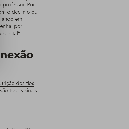
 professor. Por
om o declínio ou
falando em
tenha, por
cidental”.
onexão
utrição dos fios
.
são todos sinais