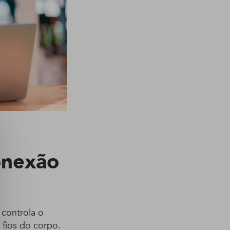
onexão
 controla o
 fios do corpo.