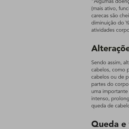
“Algumas doença
(mais ativo, fun
carecas são chei
diminuição do Ya
atividades corpo
Alteraçõ
Sendo assim, al
cabelos, como p
cabelos ou de p
partes do corpo
uma importante 
intenso, prolon
queda de cabelo
Queda e 