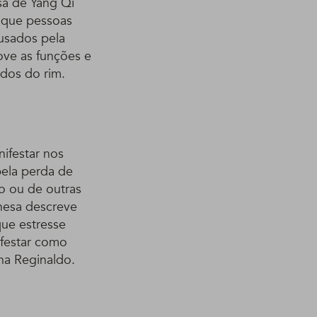
sa de Yang Qi
z que pessoas
ausados pela
ove as funções e
idos do rim.
ifestar nos
pela perda de
o ou de outras
nesa descreve
ue estresse
ifestar como
na Reginaldo.