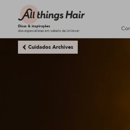
Dicas & inspirações
Cor
dos especialistas em cabelo da Unilever
Cuidados Archives