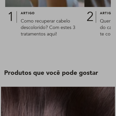
ARTIGO
ARTIGO
Como recuperar cabelo
Quer sa
descolorido? Com estes 3
do cabe
tratamentos aqui!
te cont
Produtos que você pode gostar