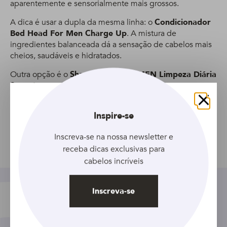
aparentemente e sensorialmente mais grossos.
A dica é usar a dupla da mesma linha: o
Condicionador
Bed Head For Men Charge Up
. A mistura de
ingredientes balanceada dá a sensação de cabelos mais
cheios, saudáveis e hidratados.
Outra opção é o
Shampoo CLEAR MEN Limpeza Diária
2 em 1
que entrega limpeza e cuidado para um couro
cabeludo saudável e um cabelo macio. Formulado com
Bio Nutrium 10, ele ativa a camada de proteção natural
Fechar
Inspire-se
do couro cabeludo.
Inscreva-se na nossa newsletter e
receba dicas exclusivas para
Compartilhar
cabelos incríveis
Inscreva-se