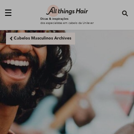
Se
Dicas & inspirações
dos especialistas em cabelo da Unilever
Cabelos Masculinos Archives