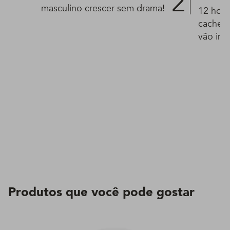
masculino crescer sem drama!
12 hom
cachea
vão ins
Produtos que você pode gostar