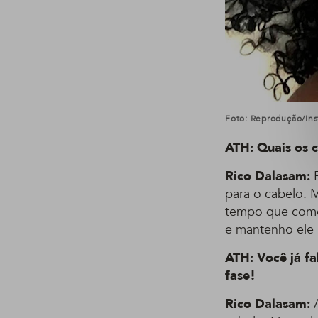
Foto: Reprodução/In
ATH: Quais os c
Rico Dalasam:
E
para o cabelo. 
tempo que come
e mantenho ele 
ATH: Você já fa
fase!
Rico Dalasam:
A