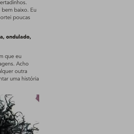
ertadinhos.
e bem baixo. Eu
cortei poucas
a, ondulado,
em que eu
magens. Acho
lquer outra
tar uma história