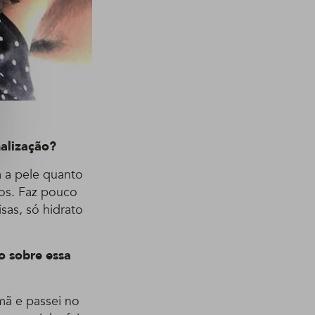
nalização?
 a pele quanto
eos. Faz pouco
sas, só hidrato
o sobre essa
mã e passei no