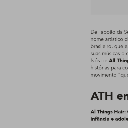
De Taboão da Se
nome artístico d
brasileiro, que
suas músicas o o
Nós de
All Thin
histórias para c
movimento “quee
ATH en
Al Things Hair:
infância e adol