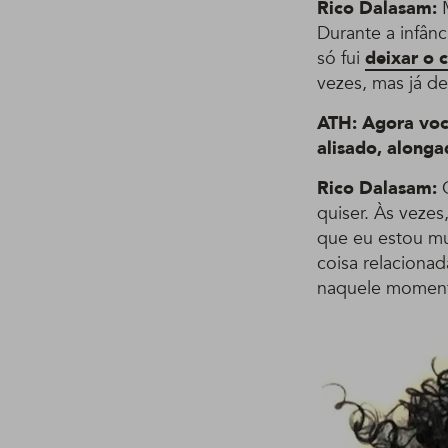
Rico Dalasam:
M
Durante a infân
só fui
deixar o 
vezes, mas já de
ATH: Agora voc
alisado, along
Rico Dalasam:
O
quiser. Às vezes
que eu estou mu
coisa relaciona
naquele momento