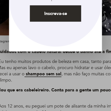
Inscreva-se
stagram @ricodalasam
uidados com o cabelo natural desde o banho até a fi
u tenho muitos produtos de beleza em casa, tanto para
Mas eu apenas lavo o cabelo, procuro hidratar e usar ól
cei a usar o
shampoo sem sal
, mas não faço muitas coi
limpo.
lou que era cabeleireiro. Conta para a gente um pouc
os 12 anos, eu peguei um pote de alisante da minha ir