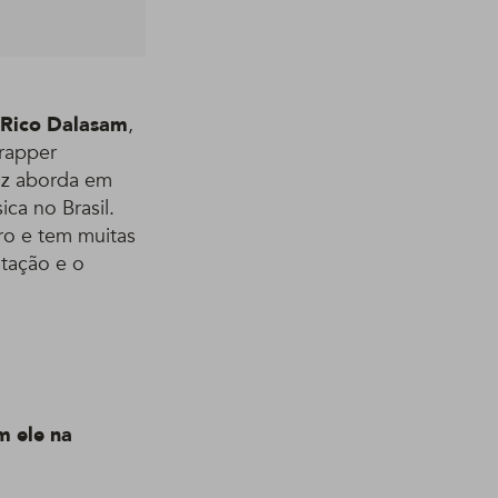
Rico Dalasam
,
 rapper
paz aborda em
ca no Brasil.
ro e tem muitas
itação e o
m ele na