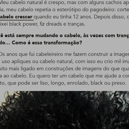
eu cabelo natural é crespo, mas com alguns cachos ap
cia, meu cabelo repetia o esterótipo do pagodeiro: cort
cabelo crescer
quando eu tinha 12 anos. Depois disso, 
ixei black power, fiz dreads e tranças.
ê está sempre mudando o cabelo, às vezes com tranç
ado… Como é essa transformação?
s anos que fui cabeleireiro me fazem construir a imag
, uso apliques ou cabelo natural, com isso eu crio mil i
ito mais ligado em construções de imagens do que qua
da ao cabelo. Eu quero ter um cabelo que me ajude a con
, que pode ser liso, longo, enrolado, black ou preso.