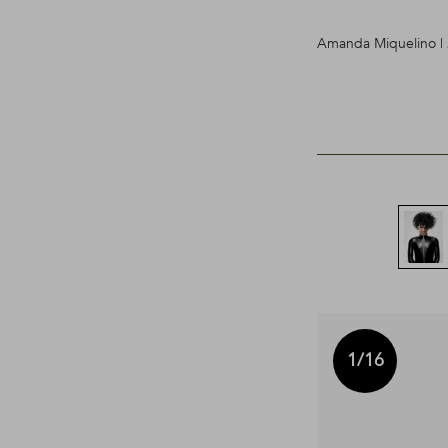
Amanda Miquelino | 
1
/16