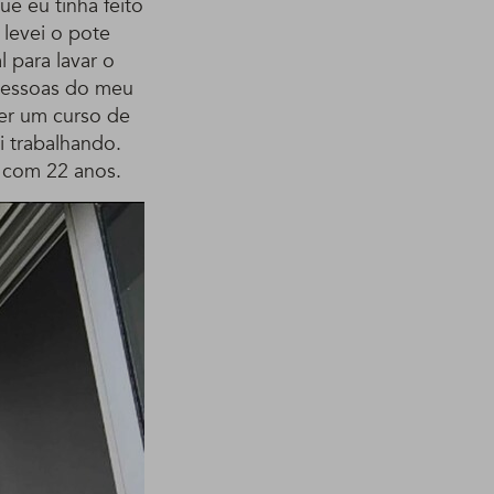
e eu tinha feito
 levei o pote
 para lavar o
 pessoas do meu
er um curso de
i trabalhando.
a com 22 anos.