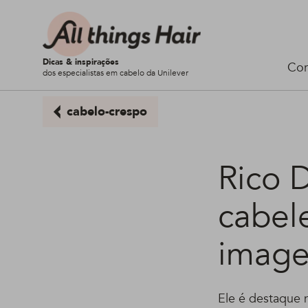
Dicas & inspirações
Cor
dos especialistas em cabelo da Unilever
cabelo-crespo
Rico 
cabele
image
Ele é destaque n