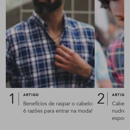
ARTIGO
ARTIGO
Benefícios de raspar o cabelo:
Cabelo 
6 razões para entrar na moda!
nudred:
esponja