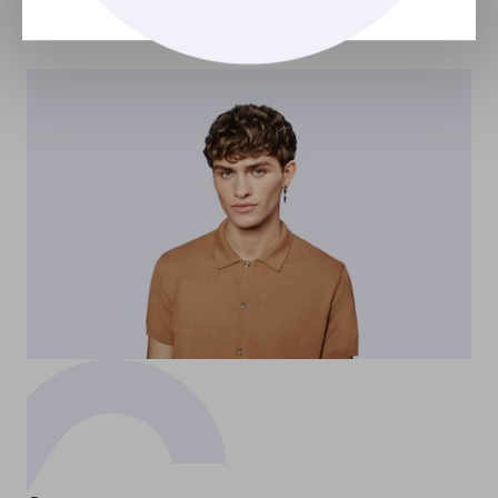
Dicas para fios incríveis
saiba como assumir e
cuidar dos fios