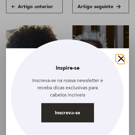
Artigo anterior
Artigo seguinte
Fechar
Inspire-se
Inscreva-se na nossa newsletter e
receba dicas exclusivas para
cabelos incríveis
Inscreva-se
ARTIGO
ARTIGO
Como finalizar cabelo
Cabelo crespo
crespo masculino?
masculino grisalho: