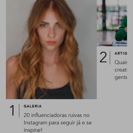
ARTIGO
Quais o
creatin
gente t
GALERIA
20 influenciadoras ruivas no
Instagram para seguir já e se
inspirar!