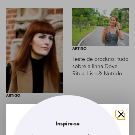
ARTIGO
Teste de produto: tudo
sobre a linha Dove
Ritual Liso & Nutrido
ARTIGO
Máscara para cabelos
danificados ajuda a
recuperar os fios; saiba
Fechar
Inspire-se
mais!