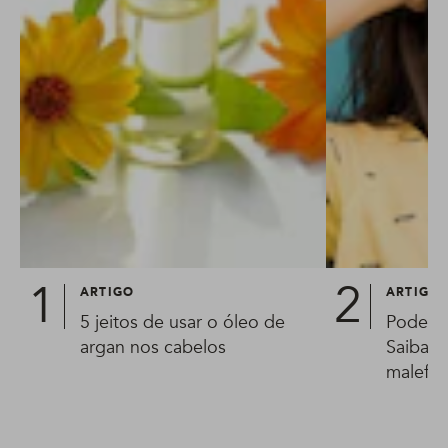
ARTIGO
ARTIGO
5 jeitos de usar o óleo de
Pode us
argan nos cabelos
Saiba p
malefíc