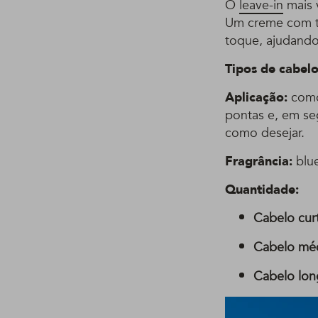
O
leave-in
mais v
Um creme com te
toque, ajudando
Tipos de cabelo
Aplicação:
como
pontas e, em se
como desejar.
Fragrância:
blu
Quantidade:
Cabelo cur
Cabelo mé
Cabelo lon