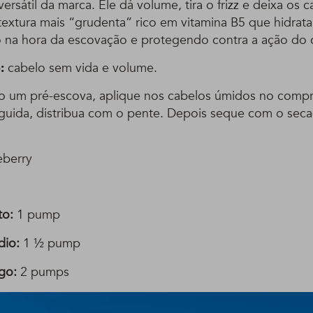
ersátil da marca. Ele dá volume, tira o frizz e deixa os 
xtura mais “grudenta” rico em vitamina B5 que hidrata 
 na hora da escovação e protegendo contra a ação do c
:
cabelo sem vida e volume.
 um pré-escova, aplique nos cabelos úmidos no comp
guida, distribua com o pente. Depois seque com o se
eberry
to:
1 pump
dio:
1 ½ pump
go:
2 pumps