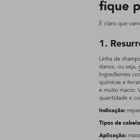
fique 
É claro que vam
1. Resurr
Linha de shampo
danos, ou seja,
Ingredientes co
químicas e ferr
e muito macio. 
quantidade e c
Indicação:
repar
Tipos de cabelo
Aplicação:
mass