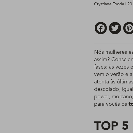
Crystiane Tooda | 2
Facebook
Twitt
Nós mulheres e
assim? Conscie
fases: às vezes
vem o verão e a
atenta às últim
descolado, igua
power, moicano,
para vocês os
to
TOP 5 