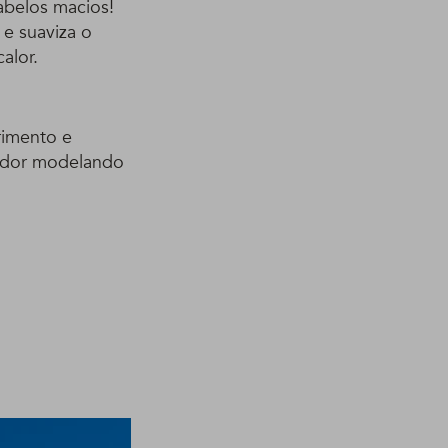
cabelos macios!
e suaviza o
alor.
rimento e
cador modelando