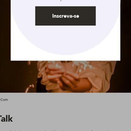
Inscreva-se
s.com
Talk