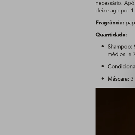
necessário. Apó
deixe agir por 
Fragrância:
pap
Quantidade:
Shampoo:
5
médios e 7 
Condiciona
Máscara:
3 