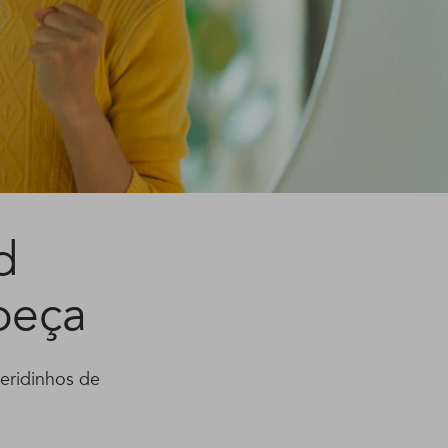
d
beça
ueridinhos de