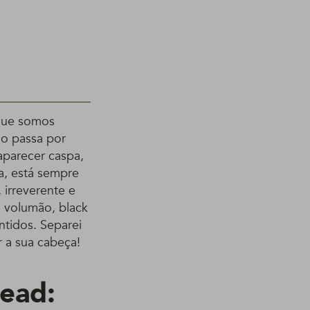
rque somos
o passa por
aparecer caspa,
a, está sempre
 irreverente e
u volumão, black
tidos. Separei
r a sua cabeça!
ead: