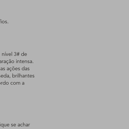
ios.
 nível 3# de
ração intensa.
las ações das
eda, brilhantes
ordo com a
que se achar