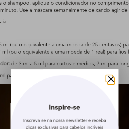
s o shampoo, aplique o condicionador no comprimento
1 minuto. Use a máscara semanalmente deixando agir de 
aia
 ml (ou o equivalente a uma moeda de 25 centavos) par
ml (ou o equivalente a uma moeda de 1 real) para fios 
dor:
de 3 ml a 5 ml para curtos e médios; 7 ml para lon
ml para curtos e médios; 5 ml para longos.
Fechar
Inspire-se
Inscreva-se na nossa newsletter e receba
dicas exclusivas para cabelos incríveis