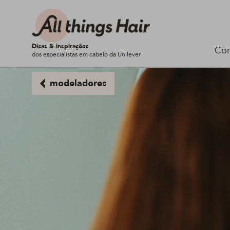
Dicas & inspirações
Cor
dos especialistas em cabelo da Unilever
modeladores