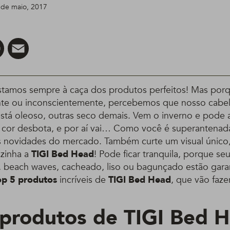
0 de maio, 2017
er
Pinterest
Email
stamos sempre à caça dos produtos perfeitos! Mas po
nte ou inconscientemente, percebemos que nosso cabel
 está oleoso, outras seco demais. Vem o inverno e pode 
 cor desbota, e por aí vai… Como você é superantenad
as novidades do mercado. Também curte um visual único,
lzinha a
TIGI Bed Head
! Pode ficar tranquila, porque se
 beach waves, cacheado, liso ou bagunçado estão garan
p 5 produtos
incríveis de
TIGI Bed Head
, que vão faze
produtos de TIGI Bed H