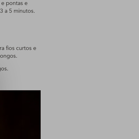
 e pontas e
3 a 5 minutos.
a fios curtos e
longos.
gos.