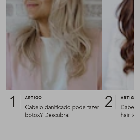
ARTIGO
ARTIGO
Cabelo danificado pode fazer
Cabelo 
botox? Descubra!
hair te