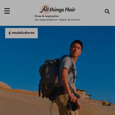
Se
Dicas & inspirações
dos especialistas em cabelo da Unilever
modeladores