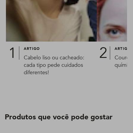
ARTIGO
ARTIGO
Cabelo liso ou cacheado:
Couro c
cada tipo pede cuidados
química
diferentes!
Produtos que você pode gostar