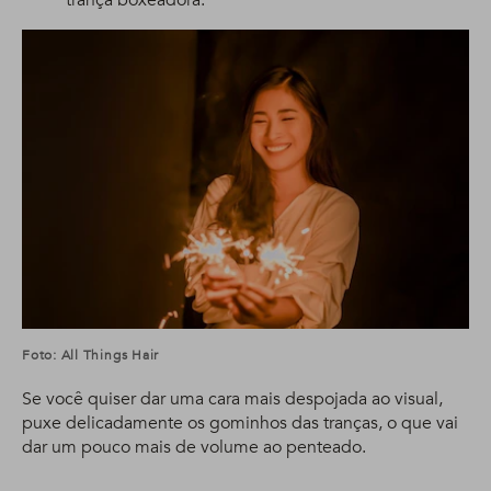
trança boxeadora.
Foto: All Things Hair
Se você quiser dar uma cara mais despojada ao visual,
puxe delicadamente os gominhos das tranças, o que vai
dar um pouco mais de volume ao penteado.