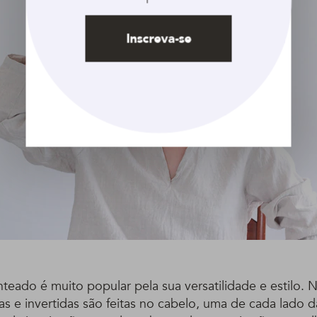
Inscreva-se
teado é muito popular pela sua versatilidade e estilo. 
s e invertidas são feitas no cabelo, uma de cada lado d