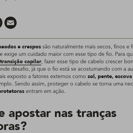
er
Pinterest
Email
heados e crespos
são naturalmente mais secos, finos e f
que exige um cuidado maior com esse tipo de fio. Para q
transição capilar
, fazer esse tipo de cabelo crescer bo
nde desafio, já que o fio está se acostumando com a a
mais exposto a fatores externos como
sol, pente, escova
plo. Sendo assim, proteger o cabelo se torna uma nec
protetoras
entram em ação.
e apostar nas tranças
oras?