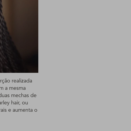
orção realizada
tem a mesma
 duas mechas de
ley hair, ou
urais e aumenta o