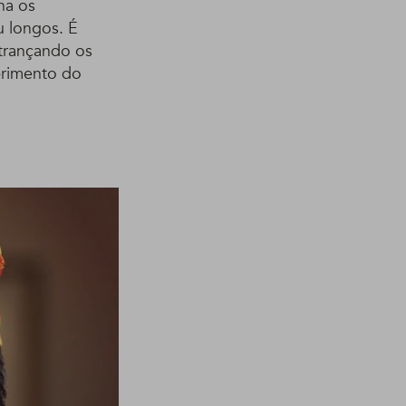
ha os
u longos. É
rançando os
primento do