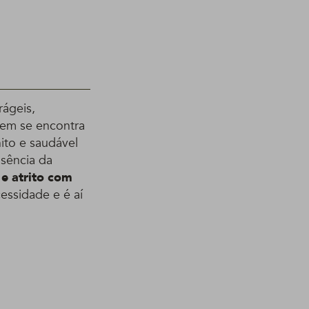
rágeis,
uem se encontra
nito e saudável
usência da
 e atrito com
essidade e é aí