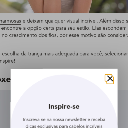
charmosas
e deixam qualquer visual incrível. Além disso s
encontre a opção certa para seu estilo. Elas escondem
 no crescimento dos fios, por esse motivo são conside
na escolha da trança mais adequada para você, selecion
inspire!
oxeadora
Fechar
Inspire-se
Inscreva-se na nossa newsletter e receba
dicas exclusivas para cabelos incríveis