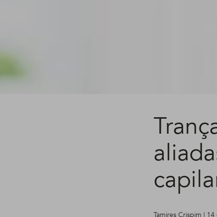
Trança
aliada
capila
Tamires Crispim | 14