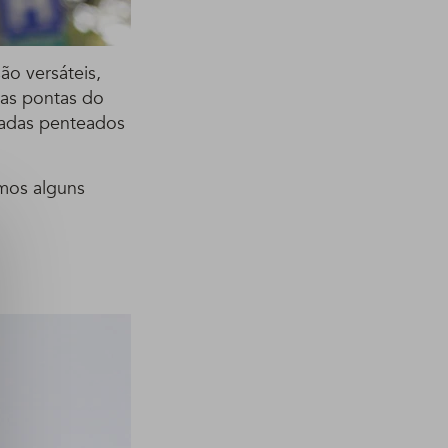
ão versáteis,
 as pontas do
radas penteados
amos alguns