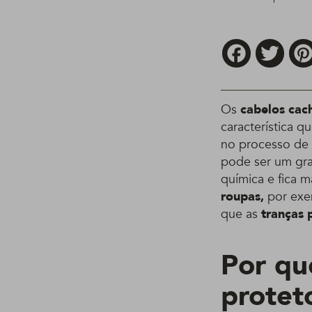
Facebook
Twitt
Os
cabelos cac
característica 
no processo de
pode ser um gra
química e fica 
roupas,
por exem
que as
tranças 
Por qu
protet