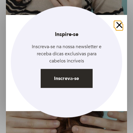
8
Abrindo os gomos da trança
Fechar
Inspire-se
Você pode deixar o gomo da trança mais aberto para
Inscreva-se na nossa newsletter e
realçar ainda mais seu formato invertido
. Vá abrindo
receba dicas exclusivas para
com cuidado com as pontas dos dedos, dando uma
cabelos incríveis
afrouxada em cada trançado.
Inscreva-se