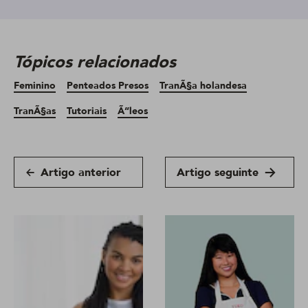
Tópicos relacionados
Feminino
Penteados Presos
TranÃ§a holandesa
TranÃ§as
Tutoriais
Ã“leos
Artigo anterior
Artigo seguinte