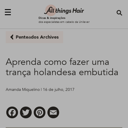
Se
Dicas & inspirações
dos especialistas em cabelo da Unilever
Penteados Archives
Aprenda como fazer uma
trança holandesa embutida
Amanda Miquelino | 16 de julho, 2017
Facebook
Twitter
Pinterest
Email