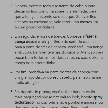
Depois, penteie todo o restante do cabelo para
deixar os fios com uma aparência alinhada, para
que a trança unicórnio se destaque. Se tiver fios
crespos ou cacheados, vale fazer uma
escova lisa
ou um pouco ondulada.
Em seguida, é hora de trançar. Comece a
fazer a
trança desde a raiz
, partindo do sentido da testa
para a parte de trás da cabeça. Você fará uma trança
embutida, bem rente à raiz do cabelo. Atenção para
puxar bem todos os fios dessa mecha, para deixar a
trança bem apertadinha.
Por fim, prenda-a na parte de trás da cabeça com
um grampo da cor do seu cabelo, para não chamar
muita atenção.
Se, depois de pronta, você quiser dar um estilo
mais bagunçadinho (e natural) ao look, borrife
spray
texturizador
no comprimento e pontas e amasse (ou
desarrume) os fios com as mãos. Prontinho!