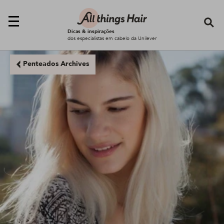
Se
Dicas & inspirações
dos especialistas em cabelo da Unilever
Penteados Archives